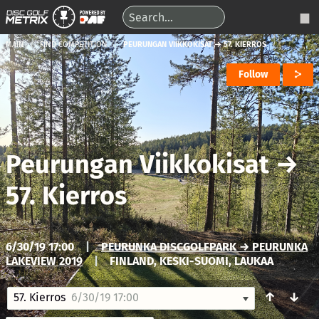
MAIN
FIND COMPETITION
PEURUNGAN VIIKKOKISAT → 57. KIERROS
Follow
Peurungan Viikkokisat
→
57. Kierros
6/30/19 17:00
|
PEURUNKA DISCGOLFPARK → PEURUNKA
LAKEVIEW 2019
|
FINLAND, KESKI-SUOMI, LAUKAA
↑
↓
57. Kierros
6/30/19 17:00