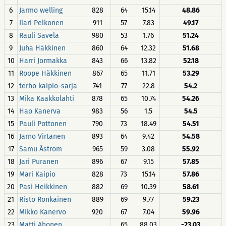
6
Jarmo welling
828
64
15.14
48.86
7
Ilari Pelkonen
911
57
7.83
49.17
8
Rauli Savela
980
53
1.76
51.24
9
Juha Häkkinen
860
64
12.32
51.68
10
Harri Jormakka
843
66
13.82
52.18
11
Roope Häkkinen
867
65
11.71
53.29
12
terho kaipio-sarja
741
77
22.8
54.2
13
Mika Kaakkolahti
878
65
10.74
54.26
14
Hao Kanerva
983
56
1.5
54.5
15
Pauli Pottonen
790
73
18.49
54.51
16
Jarno Virtanen
893
64
9.42
54.58
17
Samu Åström
965
59
3.08
55.92
18
Jari Puranen
896
67
9.15
57.85
19
Mari Kaipio
828
73
15.14
57.86
20
Pasi Heikkinen
882
69
10.39
58.61
21
Risto Ronkainen
889
69
9.77
59.23
22
Mikko Kanervo
920
67
7.04
59.96
23
Matti Ahonen
65
88.03
-23.03