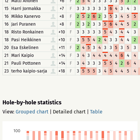
12
Matti Ahonen
+6
F
2
5
4
3
3
3
3
3
5
3
2
15
Harri Jormakka
+7
F
3
3
3
3
3
3
6
4
3
4
3
16
Mikko Kanervo
+8
F
2
5
2
6
2
3
5
3
4
5
5
16
Jari Puranen
+8
F
2
3
2
3
3
5
6
4
4
5
2
18
Risto Ronkainen
+10
F
3
3
3
3
3
5
4
3
4
4
3
18
Pasi Heikkinen
+10
F
3
5
5
4
2
4
3
3
4
4
2
20
Esa Eskelinen
+11
F
2
4
5
3
4
3
3
5
3
5
3
21
Mari Kaipio
+14
F
3
4
3
4
4
4
4
4
6
4
4
21
Pauli Pottonen
+14
F
3
4
3
3
3
5
5
4
2
6
4
23
terho kaipio-sarja
+18
F
3
5
5
5
3
4
5
4
4
5
4
Hole-by-hole statistics
View:
Grouped chart
|
Detailed chart
|
Table
100