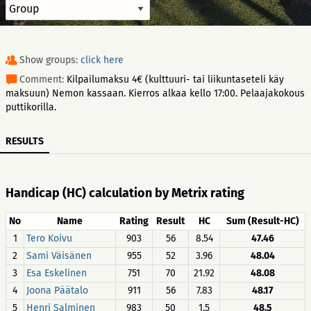
Show groups:
click here
Comment:
Kilpailumaksu 4€ (kulttuuri- tai liikuntaseteli käy
maksuun) Nemon kassaan. Kierros alkaa kello 17:00. Pelaajakokous
puttikorilla.
RESULTS
Handicap (HC) calculation by Metrix rating
No
Name
Rating
Result
HC
Sum (Result-HC)
1
Tero Koivu
903
56
8.54
47.46
2
Sami Väisänen
955
52
3.96
48.04
3
Esa Eskelinen
751
70
21.92
48.08
4
Joona Päätalo
911
56
7.83
48.17
5
Henri Salminen
983
50
1.5
48.5