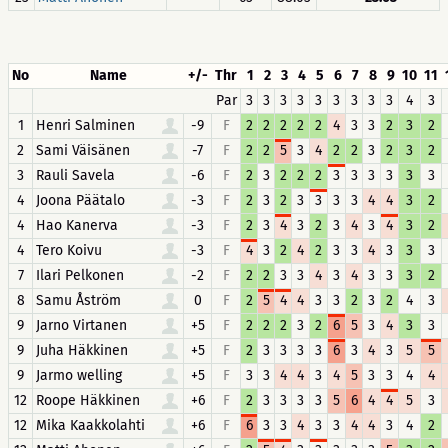
No
Name
+/-
Thr
1
2
3
4
5
6
7
8
9
10
11
Par
3
3
3
3
3
3
3
3
3
4
3
1
Henri Salminen
-9
F
2
2
2
2
2
4
3
3
2
3
2
2
Sami Väisänen
-7
F
2
2
5
3
4
2
2
3
2
3
2
3
Rauli Savela
-6
F
2
3
2
2
2
3
3
3
3
3
3
4
Joona Päätalo
-3
F
2
3
2
3
3
3
3
4
4
3
2
4
Hao Kanerva
-3
F
2
3
4
3
2
3
4
3
4
3
2
4
Tero Koivu
-3
F
4
3
2
4
2
3
3
4
3
3
3
7
Ilari Pelkonen
-2
F
2
2
3
3
4
3
4
3
3
3
2
8
Samu Åström
0
F
2
5
4
4
3
3
2
3
2
4
3
9
Jarno Virtanen
+5
F
2
2
2
3
2
6
5
3
4
3
3
9
Juha Häkkinen
+5
F
2
3
3
3
3
6
3
4
3
5
5
9
Jarmo welling
+5
F
3
3
4
4
3
4
5
3
3
4
4
12
Roope Häkkinen
+6
F
2
3
3
3
3
5
6
4
4
5
3
12
Mika Kaakkolahti
+6
F
6
3
3
4
3
3
4
4
3
4
2