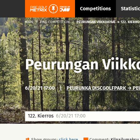
Competitions
Statisti
MAIN
FIND COMPETITION
PEURUNGAN VIIKKOKISAT → 122. KIERRO
Peurungan Viikk
6/20/21 17:00
|
PEURUNKA DISCGOLFPARK → PEU
122. Kierros
6/20/21 17:00
Show groups:
click here
Comment:
Kilpailumaksu 