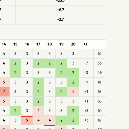
7
-25.7
7
-8.7
7
-2.7
14
15
16
17
18
19
20
+/-
4
3
3
3
3
3
3
62
4
2
3
2
2
2
3
-7
55
4
2
3
3
3
2
2
-3
59
5
3
3
2
3
3
2
-1
61
7
3
3
2
3
2
4
+1
63
5
3
3
2
3
3
3
+1
63
4
2
3
4
3
3
2
+3
65
4
3
5
4
4
2
2
+5
67