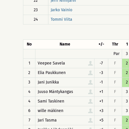
22
Jerri Niinijärvi
23
Jarko Vainio
24
Tommi Viita
No
Name
+/-
Thr
1
Par
3
1
Veepee Savela
-7
F
2
2
Elia Paukkunen
-3
F
2
3
Jani Junikka
-1
F
2
4
Juuso Mäntykangas
+1
F
3
4
Sami Taskinen
+1
F
3
6
wille mäkinen
+3
F
3
7
Jari Tasma
+5
F
2