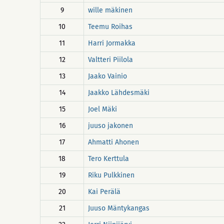
9
wille mäkinen
10
Teemu Roihas
11
Harri Jormakka
12
Valtteri Piilola
13
Jaako Vainio
14
Jaakko Lähdesmäki
15
Joel Mäki
16
juuso jakonen
17
Ahmatti Ahonen
18
Tero Kerttula
19
Riku Pulkkinen
20
Kai Perälä
21
Juuso Mäntykangas