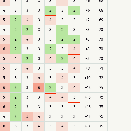
5
3
3
3
3
4
3
+6
68
4
3
3
3
2
3
2
+6
68
5
2
4
3
4
3
3
+7
69
4
2
2
3
3
2
3
+8
70
5
2
4
3
3
2
2
+8
70
6
2
3
3
2
3
4
+8
70
5
4
2
3
4
2
4
+8
70
5
3
4
3
3
3
4
+9
71
5
3
3
4
3
4
3
+10
72
6
2
3
6
2
3
4
+12
74
5
2
3
3
4
4
3
+13
75
6
2
3
3
3
3
3
+13
75
4
2
5
4
3
3
3
+13
75
6
3
3
4
3
4
3
+17
79