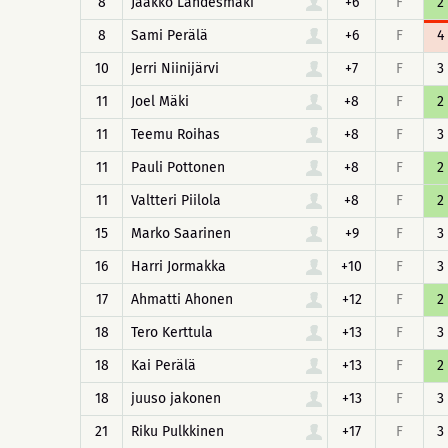
8
Jaakko Lähdesmäki
+6
F
2
8
Sami Perälä
+6
F
4
10
Jerri Niinijärvi
+7
F
3
11
Joel Mäki
+8
F
2
11
Teemu Roihas
+8
F
3
11
Pauli Pottonen
+8
F
2
11
Valtteri Piilola
+8
F
2
15
Marko Saarinen
+9
F
3
16
Harri Jormakka
+10
F
3
17
Ahmatti Ahonen
+12
F
2
18
Tero Kerttula
+13
F
3
18
Kai Perälä
+13
F
2
18
juuso jakonen
+13
F
3
21
Riku Pulkkinen
+17
F
3