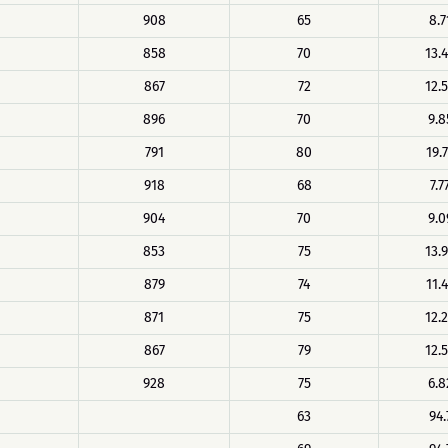
908
65
8.7
858
70
13.
867
72
12.
896
70
9.8
791
80
19.
918
68
7.7
904
70
9.0
853
75
13.
879
74
11.
871
75
12.
867
79
12.
928
75
6.8
63
94.