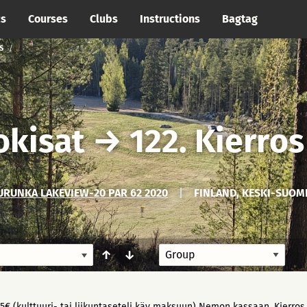
cs
Courses
Clubs
Instructions
Bagtag
S
okisat
→
122. Kierros
RUNKA LAKEVIEW-20 PAR 62 2020
|
FINLAND, KESKI-SUOMI
↑
↓
5€ (kulttuuri- tai liikuntaseteli käy maksuun) Nemon kassaan. Kierros 