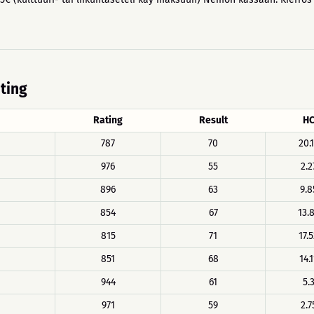
ating
Rating
Result
H
787
70
20.
976
55
2.2
896
63
9.8
854
67
13.
815
71
17.
851
68
14.1
944
61
5.
971
59
2.7