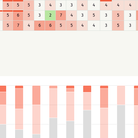
5
5
5
3
4
3
3
4
4
4
4
4
5
6
5
3
2
7
4
3
5
3
5
3
5
7
4
6
6
5
5
4
4
3
5
3