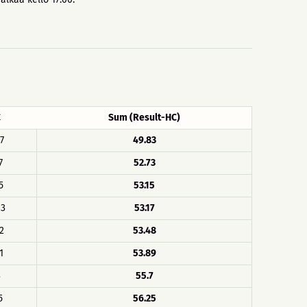
C
Sum (Result-HC)
17
49.83
7
52.73
5
53.15
83
53.17
52
53.48
1
53.89
3
55.7
5
56.25