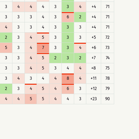
3
4
4
4
3
3
4
+4
71
3
3
3
4
3
6
2
+4
71
4
3
3
4
3
3
3
+4
71
2
3
4
5
3
3
3
+5
72
5
3
4
7
3
3
4
+6
73
3
3
4
5
2
3
2
+7
74
3
3
4
5
3
4
4
+8
75
3
4
3
4
4
8
4
+11
78
2
3
4
5
4
6
3
+12
79
4
4
5
5
4
4
3
+23
90