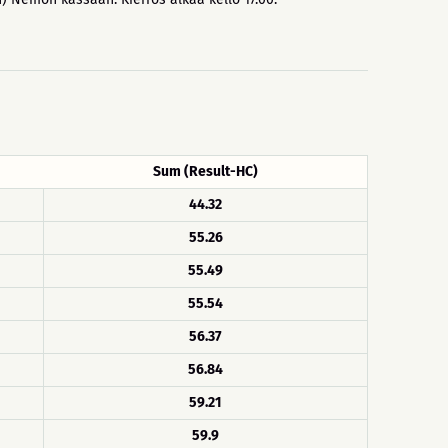
Sum (Result-HC)
44.32
55.26
55.49
55.54
56.37
56.84
59.21
59.9