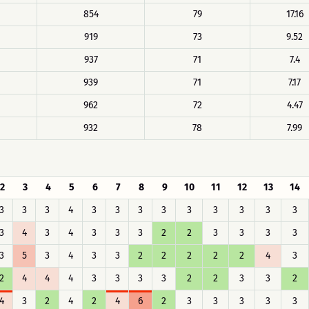
854
79
17.16
919
73
9.52
937
71
7.4
939
71
7.17
962
72
4.47
932
78
7.99
2
3
4
5
6
7
8
9
10
11
12
13
14
3
3
3
4
3
3
3
3
3
3
3
3
3
3
4
3
4
3
3
3
2
2
3
3
3
3
3
5
3
4
3
3
2
2
2
2
2
4
3
2
4
4
4
3
3
3
3
2
2
3
3
2
4
3
2
4
2
4
6
2
3
3
3
3
3