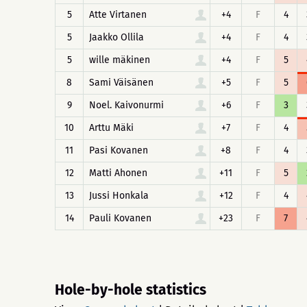
5
Atte Virtanen
+4
F
4
5
Jaakko Ollila
+4
F
4
5
wille mäkinen
+4
F
5
8
Sami Väisänen
+5
F
5
9
Noel. Kaivonurmi
+6
F
3
10
Arttu Mäki
+7
F
4
11
Pasi Kovanen
+8
F
4
12
Matti Ahonen
+11
F
5
13
Jussi Honkala
+12
F
4
14
Pauli Kovanen
+23
F
7
Hole-by-hole statistics