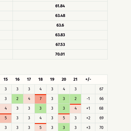
61.84
63.48
63.6
63.83
67.53
70.01
15
16
17
18
19
20
21
+/-
3
3
3
4
3
4
3
67
3
2
4
7
3
3
2
-1
66
4
3
3
3
3
3
4
+1
68
5
3
3
4
3
5
3
+2
69
3
3
3
5
3
3
3
+3
70