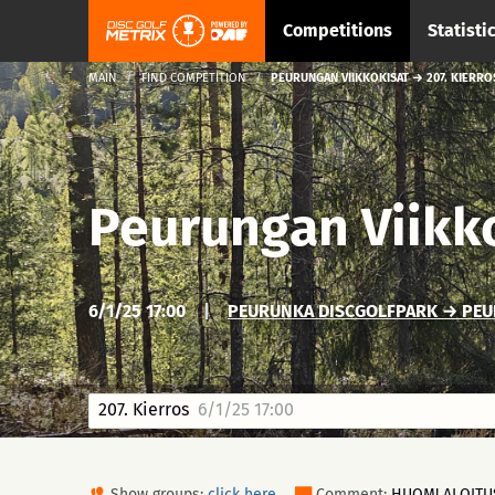
Competitions
Statisti
MAIN
FIND COMPETITION
PEURUNGAN VIIKKOKISAT → 207. KIERRO
Peurungan Viikk
6/1/25 17:00
|
PEURUNKA DISCGOLFPARK → PEU
207. Kierros
6/1/25 17:00
Show groups:
click here
Comment:
HUOM! ALOITUSA