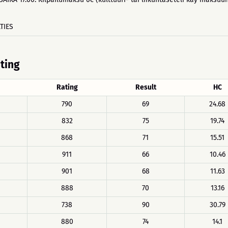
TIES
ating
Rating
Result
HC
790
69
24.68
832
75
19.74
868
71
15.51
911
66
10.46
901
68
11.63
888
70
13.16
738
90
30.79
880
74
14.1