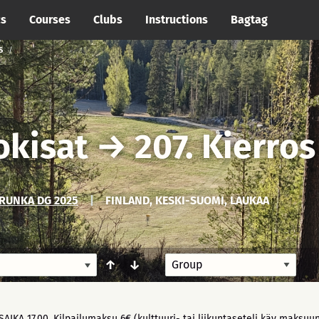
cs
Courses
Clubs
Instructions
Bagtag
S
okisat
→
207. Kierros
RUNKA DG 2025
|
FINLAND, KESKI-SUOMI, LAUKAA
↑
↓
IKA 17.00. Kilpailumaksu 6€ (kulttuuri- tai liikuntaseteli käy maksuun