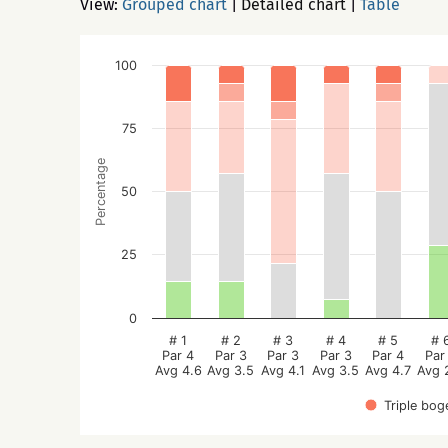
View:
Grouped chart
|
Detailed chart
|
Table
100
75
Percentage
50
25
0
# 1
# 2
# 3
# 4
# 5
# 
Par 4
Par 3
Par 3
Par 3
Par 4
Par
Avg 4.6
Avg 3.5
Avg 4.1
Avg 3.5
Avg 4.7
Avg 
Triple bog