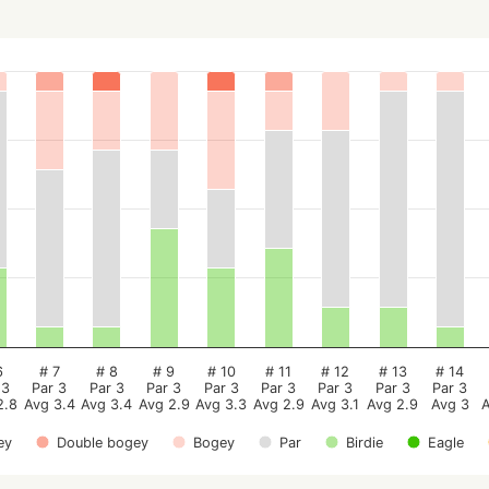
6
# 7
# 8
# 9
# 10
# 11
# 12
# 13
# 14
 3
Par 3
Par 3
Par 3
Par 3
Par 3
Par 3
Par 3
Par 3
2.8
Avg 3.4
Avg 3.4
Avg 2.9
Avg 3.3
Avg 2.9
Avg 3.1
Avg 2.9
Avg 3
ey
Double bogey
Bogey
Par
Birdie
Eagle