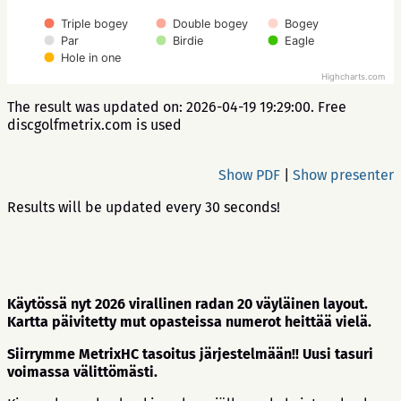
Triple bogey
Double bogey
Bogey
Par
Birdie
Eagle
Hole in one
Highcharts.com
The result was updated on: 2026-04-19 19:29:00. Free
discgolfmetrix.com is used
Show PDF
|
Show presenter
Results will be updated every 30 seconds!
Käytössä nyt 2026 virallinen radan 20 väyläinen layout.
Kartta päivitetty mut opasteissa numerot heittää vielä.
Siirrymme MetrixHC tasoitus järjestelmään!! Uusi tasuri
voimassa välittömästi.