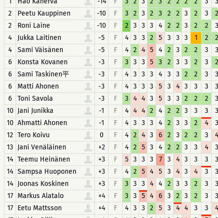
1
Hao Kanerva
-14
F
3
2
3
2
3
2
2
2
2
3
2
Peetu Kauppinen
-10
F
3
2
3
2
3
2
2
3
2
3
2
Roni Laine
-10
F
2
3
3
3
4
2
2
3
2
2
4
Jukka Laitinen
-5
F
4
3
3
2
5
3
3
3
1
2
4
Sami Väisänen
-5
F
4
2
4
5
4
2
3
2
2
3
6
Konsta Kovanen
-3
F
3
3
3
5
3
2
3
3
2
3
6
Sami Taskinen平
-3
F
4
3
3
3
4
3
3
2
2
3
6
Matti Ahonen
-3
F
4
3
3
3
5
3
4
3
3
3
6
Toni Savola
-3
F
3
4
4
3
5
3
3
2
2
2
10
Jani Junikka
-1
F
4
4
4
2
4
2
2
3
3
3
10
Ahmatti Ahonen
-1
F
4
3
3
3
4
2
3
3
2
4
12
Tero Koivu
0
F
4
2
4
3
6
2
3
2
2
3
13
Jani Venäläinen
+2
F
4
2
5
3
4
2
2
3
3
4
14
Teemu Heinänen
+3
F
5
3
3
3
7
3
4
3
3
3
14
Sampsa Huoponen
+3
F
4
2
5
4
5
3
4
3
4
3
14
Joonas Koskinen
+3
F
3
3
3
4
4
2
3
3
2
3
17
Markus Alatalo
+4
F
3
3
5
4
6
3
2
3
2
3
17
Eetu Mattsson
+4
F
4
3
3
2
5
3
4
4
3
3