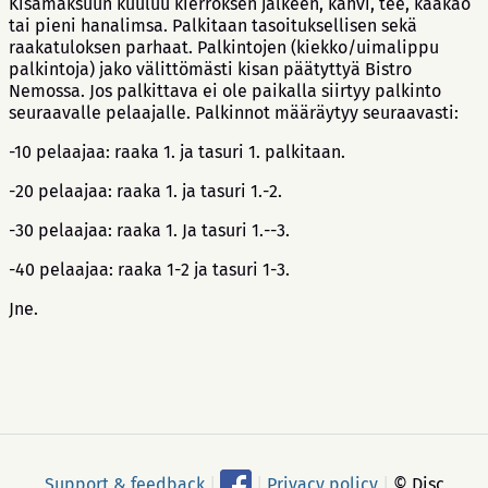
Kisamaksuun kuuluu kierroksen jälkeen, kahvi, tee, kaakao
tai pieni hanalimsa. Palkitaan tasoituksellisen sekä
raakatuloksen parhaat. Palkintojen (kiekko/uimalippu
palkintoja) jako välittömästi kisan päätyttyä Bistro
Nemossa. Jos palkittava ei ole paikalla siirtyy palkinto
seuraavalle pelaajalle. Palkinnot määräytyy seuraavasti:
-10 pelaajaa: raaka 1. ja tasuri 1. palkitaan.
-20 pelaajaa: raaka 1. ja tasuri 1.-2.
-30 pelaajaa: raaka 1. Ja tasuri 1.--3.
-40 pelaajaa: raaka 1-2 ja tasuri 1-3.
Jne.
Support & feedback
|
|
Privacy policy
|
© Disc