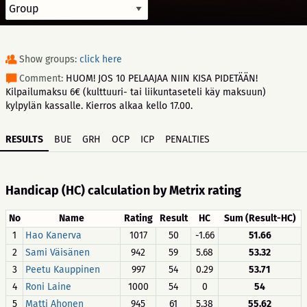
Show groups:
click here
Comment:
HUOM! JOS 10 PELAAJAA NIIN KISA PIDETÄÄN!
Kilpailumaksu 6€ (kulttuuri- tai liikuntaseteli käy maksuun)
kylpylän kassalle. Kierros alkaa kello 17.00.
RESULTS
BUE
GRH
OCP
ICP
PENALTIES
Handicap (HC) calculation by Metrix rating
No
Name
Rating
Result
HC
Sum (Result-HC)
1
Hao Kanerva
1017
50
-1.66
51.66
2
Sami Väisänen
942
59
5.68
53.32
3
Peetu Kauppinen
997
54
0.29
53.71
4
Roni Laine
1000
54
0
54
5
Matti Ahonen
945
61
5.38
55.62