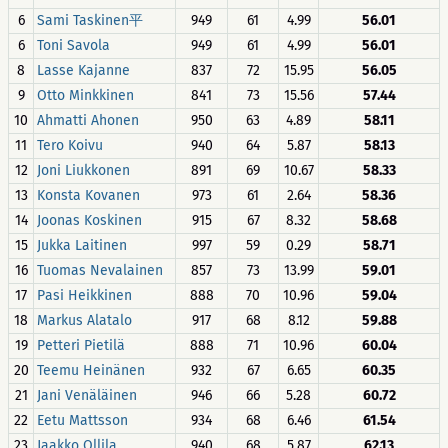
6
Sami Taskinen平
949
61
4.99
56.01
6
Toni Savola
949
61
4.99
56.01
8
Lasse Kajanne
837
72
15.95
56.05
9
Otto Minkkinen
841
73
15.56
57.44
10
Ahmatti Ahonen
950
63
4.89
58.11
11
Tero Koivu
940
64
5.87
58.13
12
Joni Liukkonen
891
69
10.67
58.33
13
Konsta Kovanen
973
61
2.64
58.36
14
Joonas Koskinen
915
67
8.32
58.68
15
Jukka Laitinen
997
59
0.29
58.71
16
Tuomas Nevalainen
857
73
13.99
59.01
17
Pasi Heikkinen
888
70
10.96
59.04
18
Markus Alatalo
917
68
8.12
59.88
19
Petteri Pietilä
888
71
10.96
60.04
20
Teemu Heinänen
932
67
6.65
60.35
21
Jani Venäläinen
946
66
5.28
60.72
22
Eetu Mattsson
934
68
6.46
61.54
23
Jaakko Ollila
940
68
5.87
62.13