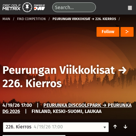
MAIN
FIND COMPETITION
PEURUNGAN VIIKKOKISAT → 226. KIERROS
Follow
Peurungan Viikkokisat
→
226. Kierros
4/19/26 17:00
|
PEURUNKA DISCGOLFPARK → PEURUNKA
DG 2026
|
FINLAND, KESKI-SUOMI, LAUKAA
↑
↓
226. Kierros
4/19/26 17:00