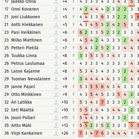
17
Jaakko Ollila
+4
F
4
3
3
3
4
3
3
4
3
5
17
Onni Kovanen
+4
F
4
2
4
4
4
2
3
2
2
3
21
Joni Liukkonen
+5
F
4
4
3
3
6
3
3
2
2
3
21
Antti Hiekkanen
+5
F
4
3
4
5
5
2
4
2
5
3
23
Pasi Heikkinen
+6
F
6
2
3
3
5
2
3
2
3
3
23
Miiko Miettinen
+6
F
4
5
4
2
4
3
3
3
2
4
25
Petteri Pietilä
+7
F
5
4
3
2
5
2
3
3
4
4
26
Tuukka Linna
+8
F
3
3
5
3
5
3
4
3
3
3
26
Petrus Laulumaa
+8
F
4
3
3
3
4
3
3
3
3
4
26
Lasse Kajanne
+8
F
5
3
4
3
4
3
3
3
2
4
29
Tuomas Nevalainen
+9
F
3
4
4
4
4
4
3
3
2
4
29
Janne Pajari
+9
F
5
3
5
5
6
4
3
4
3
3
29
Otto Minkkinen
+9
F
4
3
5
4
5
3
3
5
4
2
32
Ari Latikka
+10
F
5
3
4
3
7
3
3
3
2
3
32
Eeti Määttä
+10
F
5
5
3
4
4
3
4
4
3
2
34
Jouni Pollari
+11
F
5
4
4
3
4
3
3
3
2
3
35
Arttu Mäki
+13
F
5
5
2
3
5
2
3
3
3
5
36
Virpi Kankainen
+26
F
7
3
4
7
6
3
4
4
4
3