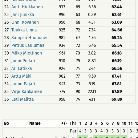
24
Antti Hiekkanen
933
69
6.56
62.44
25
Jani Junikka
996
63
0.39
62.61
26
Onni Kovanen
956
68
4.31
63.69
27
Tuukka Linna
925
72
7.34
64.66
28
Sampsa Huoponen
982
67
1.76
65.24
29
Petrus Laulumaa
934
72
6.46
65.54
30
Miiko Miettinen
961
70
3.82
66.18
31
Jouni Pollari
910
75
8.81
66.19
32
Ari Latikka
924
74
7.44
66.56
33
Arttu Mäki
902
77
9.59
67.41
34
Janne Pajari
947
73
5.19
67.81
35
Virpi Kankainen
774
90
22.11
67.89
36
Eeti Määttä
958
74
4.11
69.89
No
Name
+/-
Thr
1
2
3
4
5
6
7
8
10
11
1
Par
4
3
3
3
4
3
3
3
3
3