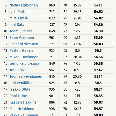
6
Niclas Liukkonen
860
70
15.87
54.13
7
Jyrki Puttonen
740
84
29.48
54.52
8
Mira Kivelä
822
75
20.18
54.82
9
Jani Kotanen
937
62
7.14
54.86
10
Teemu Roihas
849
72
17.12
54.88
11
Sami Väisänen
962
60
4.31
55.69
12
Leonard Virtanen
621
99
42.97
56.03
13
Petteri Hakala
925
65
8.5
56.5
14
Mikael Honkonen
750
85
28.34
56.66
15
terho kaipio-sarja
849
74
17.12
56.88
16
Tero Koivu
942
64
6.58
57.42
17
Tuomas Nevalainen
816
79
20.86
58.14
18
Jani Venäläinen
925
67
8.5
58.5
19
Jaakko Ollila
936
66
7.26
58.74
20
Roni Laine
981
61
2.15
58.85
21
Kasperi Häkkinen
886
72
12.93
59.07
22
Pasi Heikkinen
908
70
10.43
59.57
23
Pekka Kauppinen
972
63
3.17
59.83