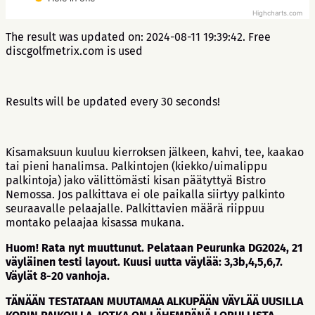
Highcharts.com
The result was updated on: 2024-08-11 19:39:42. Free
discgolfmetrix.com is used
Results will be updated every 30 seconds!
Kisamaksuun kuuluu kierroksen jälkeen, kahvi, tee, kaakao
tai pieni hanalimsa. Palkintojen (kiekko/uimalippu
palkintoja) jako välittömästi kisan päätyttyä Bistro
Nemossa. Jos palkittava ei ole paikalla siirtyy palkinto
seuraavalle pelaajalle. Palkittavien määrä riippuu
montako pelaajaa kisassa mukana.
Huom! Rata nyt muuttunut. Pelataan Peurunka DG2024, 21
väyläinen testi layout. Kuusi uutta väylää: 3,3b,4,5,6,7.
Väylät 8-20 vanhoja.
TÄNÄÄN TESTATAAN MUUTAMAA ALKUPÄÄN VÄYLÄÄ UUSILLA