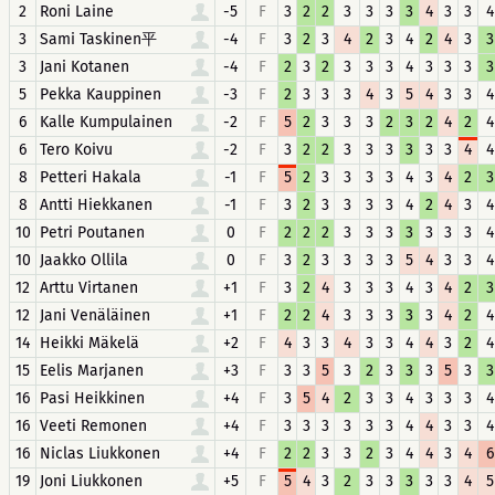
2
Roni Laine
-5
F
3
2
2
3
3
3
3
4
3
3
4
3
Sami Taskinen平
-4
F
3
2
3
4
2
3
4
2
4
3
3
3
Jani Kotanen
-4
F
2
3
2
3
3
3
4
3
3
3
3
5
Pekka Kauppinen
-3
F
2
3
3
3
4
3
5
4
3
3
4
6
Kalle Kumpulainen
-2
F
5
2
3
3
3
2
3
2
4
2
4
6
Tero Koivu
-2
F
3
2
2
3
3
3
3
3
3
4
4
8
Petteri Hakala
-1
F
5
2
3
3
3
3
4
3
4
2
3
8
Antti Hiekkanen
-1
F
3
2
3
3
3
3
4
2
4
3
4
10
Petri Poutanen
0
F
2
2
2
3
3
3
3
3
3
3
4
10
Jaakko Ollila
0
F
3
2
3
3
3
3
5
4
3
3
4
12
Arttu Virtanen
+1
F
3
2
4
3
3
3
4
3
4
2
3
12
Jani Venäläinen
+1
F
2
2
4
3
3
3
3
3
4
2
4
14
Heikki Mäkelä
+2
F
4
3
3
4
3
3
4
4
3
2
4
15
Eelis Marjanen
+3
F
3
3
5
3
2
3
3
3
5
3
3
16
Pasi Heikkinen
+4
F
3
5
4
2
3
3
4
3
3
3
4
16
Veeti Remonen
+4
F
3
3
3
3
3
3
4
4
3
3
4
16
Niclas Liukkonen
+4
F
2
2
3
3
2
3
4
4
3
4
6
19
Joni Liukkonen
+5
F
5
4
3
2
3
3
3
3
3
4
5