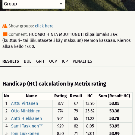
Show groups:
click here
Comment:
HUOMIO HINTA MUUTTUNUT! Kilpailumaksu 6€
(kulttuuri- tai liikuntaseteli käy maksuun) Nemon kassaan. Kierros
alkaa kello 17:00.
RESULTS
BUE
GRH
OCP
ICP
PENALTIES
Handicap (HC) calculation by Metrix rating
No
Name
Rating
Result
HC
Sum (Result-HC)
1
Arttu Virtanen
877
67
13.95
53.05
2
Otto Minkkinen
774
79
25.62
53.38
3
Antti Hiekkanen
901
65
11.22
53.78
4
Sami Taskinen平
929
62
8.05
53.95
5
Joni Liukkonen
850
71
17.01
53.99