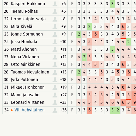
20
Kasperi Häkkinen
+6
F
3
3
3
3
3
3
3
3
3
3
4
20
Teemu Roihas
+6
F
3
3
3
3
3
3
4
4
3
3
4
22
terho kaipio-sarja
+8
F
3
3
3
4
3
3
5
3
3
4
4
23
Mira Kivelä
+9
F
3
3
2
3
3
4
4
3
6
3
5
23
Jonne Sormunen
+9
F
2
4
3
6
3
3
4
3
5
3
5
25
Jussi Honkala
+10
F
4
3
5
4
4
3
4
4
4
2
4
26
Matti Ahonen
+11
F
3
4
4
3
3
3
3
4
4
4
4
27
Nooa Virtanen
+12
F
4
2
5
3
3
4
5
3
4
4
5
28
Otto Minkkinen
+13
F
3
4
4
5
4
3
4
3
6
3
5
28
Tuomas Nevalainen
+13
F
2
4
3
3
5
3
4
5
3
6
4
30
Jyrki Puttonen
+18
F
4
3
4
4
4
3
5
3
4
4
5
31
Mikael Honkonen
+19
F
3
3
4
4
4
4
5
4
6
4
6
32
Manu jalasaho
+27
F
3
3
5
4
5
4
4
5
3
5
7
33
Leonard Virtanen
+33
F
4
4
5
4
5
4
6
4
6
5
9
34
+36
F
3
3
6
3
3
3
3
2
3
4
6
Vili Vehviläinen