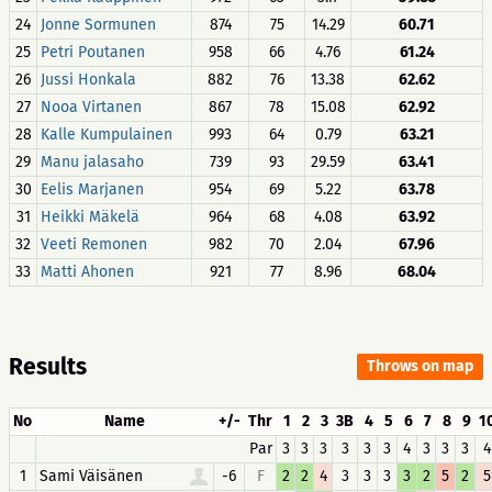
24
Jonne Sormunen
874
75
14.29
60.71
25
Petri Poutanen
958
66
4.76
61.24
26
Jussi Honkala
882
76
13.38
62.62
27
Nooa Virtanen
867
78
15.08
62.92
28
Kalle Kumpulainen
993
64
0.79
63.21
29
Manu jalasaho
739
93
29.59
63.41
30
Eelis Marjanen
954
69
5.22
63.78
31
Heikki Mäkelä
964
68
4.08
63.92
32
Veeti Remonen
982
70
2.04
67.96
33
Matti Ahonen
921
77
8.96
68.04
Results
Throws on map
No
Name
+/-
Thr
1
2
3
3B
4
5
6
7
8
9
1
Par
3
3
3
3
3
3
4
3
3
3
4
1
Sami Väisänen
-6
F
2
2
4
3
3
3
3
2
5
2
5