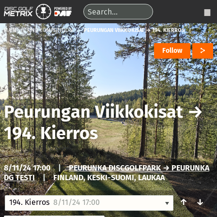
MAIN
FIND COMPETITION
PEURUNGAN VIIKKOKISAT → 194. KIERROS
Follow
Peurungan Viikkokisat
→
194. Kierros
8/11/24 17:00
|
PEURUNKA DISCGOLFPARK → PEURUNKA
DG TESTI
|
FINLAND, KESKI-SUOMI, LAUKAA
↑
↓
194. Kierros
8/11/24 17:00