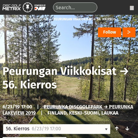
MAIN
FIND COMPETITION
PEURUNGAN VIIKKOKISAT → 56. KIERROS
Follow
Peurungan Viikkokisat
→
56. Kierros
6/23/19 17:00
|
PEURUNKA DISCGOLFPARK → PEURUNKA
LAKEVIEW 2019
|
FINLAND, KESKI-SUOMI, LAUKAA
↑
↓
56. Kierros
6/23/19 17:00