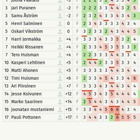
1
Joona Päätalo
-3
F
2
2
2
3
2
4
3
3
4
3
3
Jari Puranen
-2
F
2
2
2
3
3
4
4
3
2
5
3
Samu Åström
-2
F
2
3
2
4
3
3
4
3
4
3
5
Henri Salminen
0
F
2
3
4
3
3
3
3
4
3
4
5
Oskari Vikström
0
F
3
2
3
3
2
4
3
4
4
5
7
Harri Jormakka
+4
F
3
3
3
4
3
3
5
3
2
4
7
Heikki Rissanen
+4
F
2
3
3
4
5
3
5
3
3
3
7
Tero Huisman
+4
F
2
2
3
3
3
4
4
3
3
4
10
Kasperi Lehtinen
+5
F
2
4
4
2
3
3
5
3
3
4
10
Matti Ahonen
+5
F
3
3
3
3
3
4
4
3
4
4
12
Timi Huisman
+6
F
2
3
3
4
5
4
3
3
4
6
13
Ari Piiroinen
+7
F
3
3
3
4
3
4
4
3
4
4
14
Jesse Koivunen
+12
F
4
5
3
4
3
5
4
4
4
4
15
Marko Saarinen
+14
F
2
5
4
4
3
4
3
4
4
5
16
joonatan mustaniemi
+15
F
3
3
4
4
5
6
6
4
3
4
17
Pauli Pottonen
+17
F
3
4
4
3
3
2
6
5
5
5