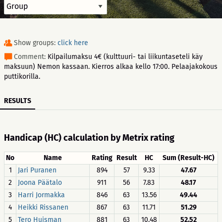
Show groups:
click here
Comment:
Kilpailumaksu 4€ (kulttuuri- tai liikuntaseteli käy
maksuun) Nemon kassaan. Kierros alkaa kello 17:00. Pelaajakokous
puttikorilla.
RESULTS
Handicap (HC) calculation by Metrix rating
No
Name
Rating
Result
HC
Sum (Result-HC)
1
Jari Puranen
894
57
9.33
47.67
2
Joona Päätalo
911
56
7.83
48.17
3
Harri Jormakka
846
63
13.56
49.44
4
Heikki Rissanen
867
63
11.71
51.29
5
Tero Huisman
881
63
10.48
52.52