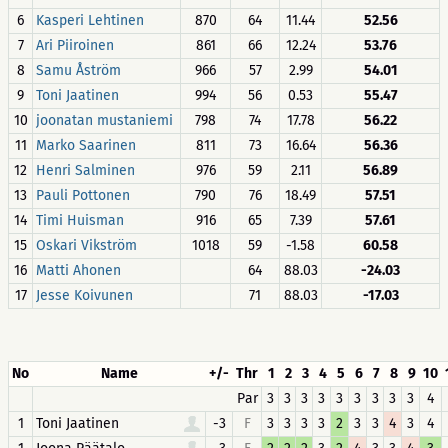
6
Kasperi Lehtinen
870
64
11.44
52.56
7
Ari Piiroinen
861
66
12.24
53.76
8
Samu Åström
966
57
2.99
54.01
9
Toni Jaatinen
994
56
0.53
55.47
10
joonatan mustaniemi
798
74
17.78
56.22
11
Marko Saarinen
811
73
16.64
56.36
12
Henri Salminen
976
59
2.11
56.89
13
Pauli Pottonen
790
76
18.49
57.51
14
Timi Huisman
916
65
7.39
57.61
15
Oskari Vikström
1018
59
-1.58
60.58
16
Matti Ahonen
64
88.03
-24.03
17
Jesse Koivunen
71
88.03
-17.03
No
Name
+/-
Thr
1
2
3
4
5
6
7
8
9
10
Par
3
3
3
3
3
3
3
3
3
4
1
Toni Jaatinen
-3
F
3
3
3
3
2
3
3
4
3
4