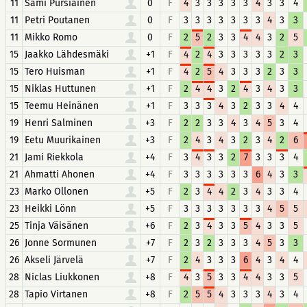
11
Sami Pursiainen
0
F
4
3
3
3
3
3
4
3
3
4
11
Petri Poutanen
0
F
3
3
3
3
3
3
3
4
3
3
11
Mikko Romo
0
F
2
5
2
3
3
4
4
3
2
5
15
Jaakko Lähdesmäki
+1
F
4
2
4
3
3
3
3
3
2
3
15
Tero Huisman
+1
F
4
2
5
4
3
3
3
2
3
3
15
Niklas Huttunen
+1
F
2
4
4
3
2
4
3
4
3
3
15
Teemu Heinänen
+1
F
3
3
3
4
3
2
3
3
4
4
19
Henri Salminen
+3
F
2
2
3
3
4
3
4
5
3
4
19
Eetu Muurikainen
+3
F
2
4
3
4
3
2
3
4
2
6
21
Jami Riekkola
+4
F
3
4
3
3
2
7
3
3
3
4
21
Ahmatti Ahonen
+4
F
3
3
3
3
3
3
6
4
3
3
23
Marko Ollonen
+5
F
2
3
4
4
2
3
4
3
3
4
23
Heikki Lönn
+5
F
3
3
3
3
3
3
3
4
5
5
25
Tinja Väisänen
+6
F
2
3
4
3
3
5
4
3
3
5
26
Jonne Sormunen
+7
F
2
3
2
3
3
3
4
5
3
3
26
Akseli Järvelä
+7
F
2
4
3
3
3
6
4
3
4
4
28
Niclas Liukkonen
+8
F
4
3
5
3
3
4
4
3
3
5
28
Tapio Virtanen
+8
F
2
5
5
4
3
3
3
4
3
4