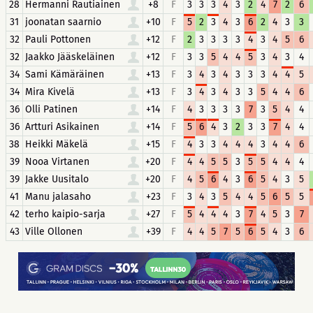
28
Hermanni Rautiainen
+8
F
3
3
3
4
3
2
4
7
2
6
31
joonatan saarnio
+10
F
5
2
3
4
3
6
2
4
3
3
32
Pauli Pottonen
+12
F
2
3
3
3
3
4
3
4
5
6
32
Jaakko Jääskeläinen
+12
F
3
3
5
4
4
5
3
4
3
4
34
Sami Kämäräinen
+13
F
3
4
3
4
3
3
3
4
4
5
34
Mira Kivelä
+13
F
3
4
3
4
3
3
5
4
4
6
36
Olli Patinen
+14
F
4
3
3
3
3
7
3
5
4
4
36
Artturi Asikainen
+14
F
5
6
4
3
2
3
3
7
4
4
38
Heikki Mäkelä
+15
F
4
3
3
4
4
4
3
4
4
6
39
Nooa Virtanen
+20
F
4
4
5
5
3
5
5
4
4
4
39
Jakke Uusitalo
+20
F
4
5
6
4
3
6
5
4
3
5
41
Manu jalasaho
+23
F
3
4
3
5
4
4
5
6
5
5
42
terho kaipio-sarja
+27
F
5
4
4
4
3
7
4
5
3
7
43
Ville Ollonen
+39
F
4
4
5
7
5
6
5
4
3
6