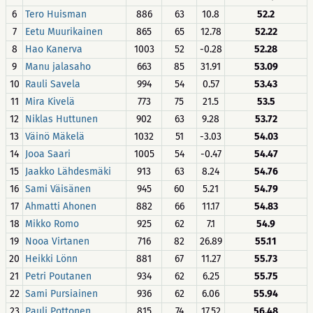
6
Tero Huisman
886
63
10.8
52.2
7
Eetu Muurikainen
865
65
12.78
52.22
8
Hao Kanerva
1003
52
-0.28
52.28
9
Manu jalasaho
663
85
31.91
53.09
10
Rauli Savela
994
54
0.57
53.43
11
Mira Kivelä
773
75
21.5
53.5
12
Niklas Huttunen
902
63
9.28
53.72
13
Väinö Mäkelä
1032
51
-3.03
54.03
14
Jooa Saari
1005
54
-0.47
54.47
15
Jaakko Lähdesmäki
913
63
8.24
54.76
16
Sami Väisänen
945
60
5.21
54.79
17
Ahmatti Ahonen
882
66
11.17
54.83
18
Mikko Romo
925
62
7.1
54.9
19
Nooa Virtanen
716
82
26.89
55.11
20
Heikki Lönn
881
67
11.27
55.73
21
Petri Poutanen
934
62
6.25
55.75
22
Sami Pursiainen
936
62
6.06
55.94
23
Pauli Pottonen
815
74
17.52
56.48