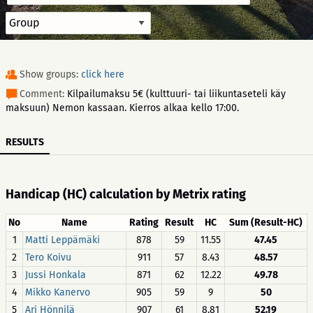
Show groups:
click here
Comment:
Kilpailumaksu 5€ (kulttuuri- tai liikuntaseteli käy
maksuun) Nemon kassaan. Kierros alkaa kello 17:00.
RESULTS
Handicap (HC) calculation by Metrix rating
No
Name
Rating
Result
HC
Sum (Result-HC)
1
Matti Leppämäki
878
59
11.55
47.45
2
Tero Koivu
911
57
8.43
48.57
3
Jussi Honkala
871
62
12.22
49.78
4
Mikko Kanervo
905
59
9
50
5
Ari Hönnilä
907
61
8.81
52.19