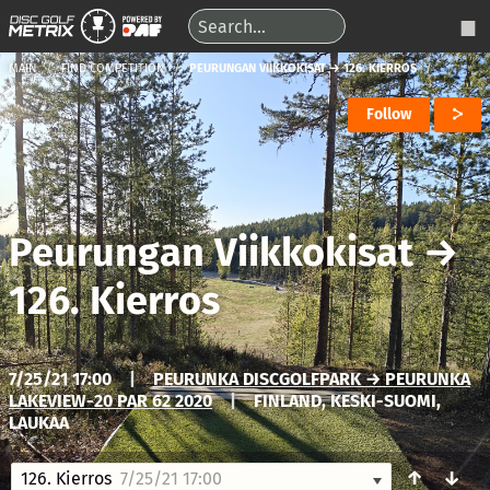
MAIN
FIND COMPETITION
PEURUNGAN VIIKKOKISAT → 126. KIERROS
Follow
Peurungan Viikkokisat
→
126. Kierros
7/25/21 17:00
|
PEURUNKA DISCGOLFPARK → PEURUNKA
LAKEVIEW-20 PAR 62 2020
|
FINLAND, KESKI-SUOMI,
LAUKAA
↑
↓
126. Kierros
7/25/21 17:00