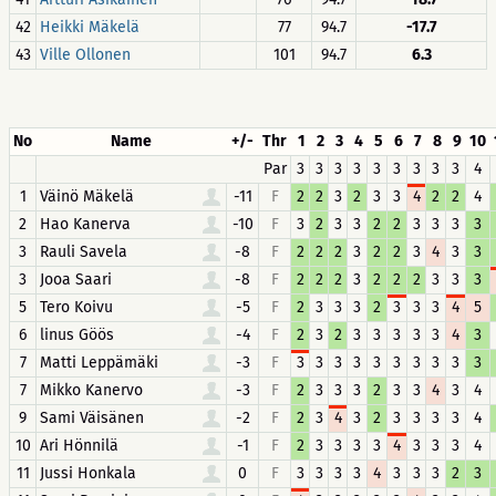
42
Heikki Mäkelä
77
94.7
-17.7
43
Ville Ollonen
101
94.7
6.3
No
Name
+/-
Thr
1
2
3
4
5
6
7
8
9
10
Par
3
3
3
3
3
3
3
3
3
4
1
Väinö Mäkelä
-11
F
2
2
3
2
3
3
4
2
2
4
2
Hao Kanerva
-10
F
3
2
3
3
2
2
3
3
3
3
3
Rauli Savela
-8
F
2
2
2
3
2
2
3
4
3
3
3
Jooa Saari
-8
F
2
2
2
3
2
2
2
3
3
3
5
Tero Koivu
-5
F
2
3
3
3
2
3
3
3
4
5
6
linus Göös
-4
F
2
3
2
3
3
3
3
3
4
3
7
Matti Leppämäki
-3
F
3
3
3
3
3
3
3
3
3
3
7
Mikko Kanervo
-3
F
2
3
3
3
2
3
3
4
3
4
9
Sami Väisänen
-2
F
2
3
4
3
2
3
3
3
3
4
10
Ari Hönnilä
-1
F
2
3
3
3
3
4
3
3
3
4
11
Jussi Honkala
0
F
3
3
3
3
4
3
3
3
2
3