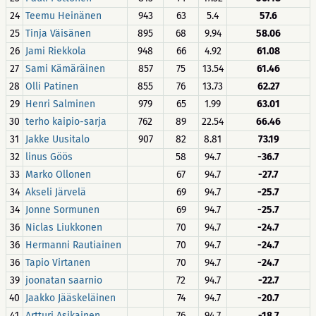
24
Teemu Heinänen
943
63
5.4
57.6
25
Tinja Väisänen
895
68
9.94
58.06
26
Jami Riekkola
948
66
4.92
61.08
27
Sami Kämäräinen
857
75
13.54
61.46
28
Olli Patinen
855
76
13.73
62.27
29
Henri Salminen
979
65
1.99
63.01
30
terho kaipio-sarja
762
89
22.54
66.46
31
Jakke Uusitalo
907
82
8.81
73.19
32
linus Göös
58
94.7
-36.7
33
Marko Ollonen
67
94.7
-27.7
34
Akseli Järvelä
69
94.7
-25.7
34
Jonne Sormunen
69
94.7
-25.7
36
Niclas Liukkonen
70
94.7
-24.7
36
Hermanni Rautiainen
70
94.7
-24.7
36
Tapio Virtanen
70
94.7
-24.7
39
joonatan saarnio
72
94.7
-22.7
40
Jaakko Jääskeläinen
74
94.7
-20.7
41
Artturi Asikainen
76
94.7
-18.7