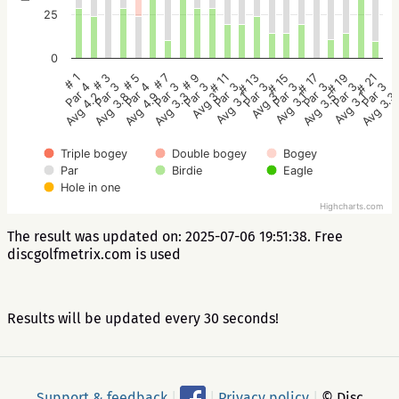
25
0
# 5
# 11
# 17
# 1
# 7
# 13
# 19
# 3
# 9
# 15
# 21
Par 4
Par 3
Par 3
Par 4
Par 3
Par 3
Par 3
Par 3
Par 3
Par 3
Par 3
Avg 4.9
Avg 3.1
Avg 3.5
Avg 4.2
Avg 3.3
Avg 3
Avg 3.1
Avg 3.8
Avg 3
Avg 3.1
Avg 3.3
Triple bogey
Double bogey
Bogey
Par
Birdie
Eagle
Hole in one
Highcharts.com
The result was updated on: 2025-07-06 19:51:38. Free
discgolfmetrix.com is used
Results will be updated every 30 seconds!
Support & feedback
|
|
Privacy policy
|
© Disc