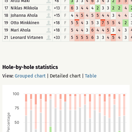
15
Arttu Mäki
+8
F
3
3
3
4
6
3
4
3
2
5
5
17
Niklas Mikkola
+13
F
6
3
4
4
4
2
3
3
2
2
4
18
Johanna Ahola
+15
F
4
4
5
4
5
5
4
4
3
4
4
19
Otto Minkkinen
+18
F
5
5
4
3
5
3
7
5
5
4
2
19
Mari Ahola
+18
F
5
4
4
3
6
4
4
5
3
4
3
21
Leonard Virtanen
+33
F
5
5
5
5
6
3
3
4
5
4
3
Hole-by-hole statistics
View:
Grouped chart
|
Detailed chart
|
Table
100
75
Percentage
50