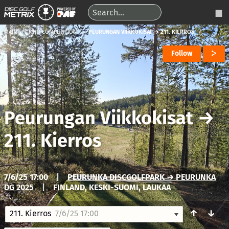
MAIN
FIND COMPETITION
PEURUNGAN VIIKKOKISAT → 211. KIERROS
Follow
Peurungan Viikkokisat
→
211. Kierros
7/6/25 17:00
|
PEURUNKA DISCGOLFPARK → PEURUNKA
DG 2025
|
FINLAND, KESKI-SUOMI, LAUKAA
↑
↓
211. Kierros
7/6/25 17:00