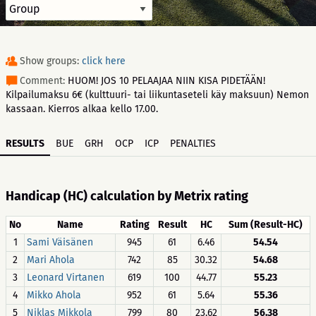
Show groups:
click here
Comment:
HUOM! JOS 10 PELAAJAA NIIN KISA PIDETÄÄN!
Kilpailumaksu 6€ (kulttuuri- tai liikuntaseteli käy maksuun) Nemon
kassaan. Kierros alkaa kello 17.00.
RESULTS
BUE
GRH
OCP
ICP
PENALTIES
Handicap (HC) calculation by Metrix rating
No
Name
Rating
Result
HC
Sum (Result-HC)
1
Sami Väisänen
945
61
6.46
54.54
2
Mari Ahola
742
85
30.32
54.68
3
Leonard Virtanen
619
100
44.77
55.23
4
Mikko Ahola
952
61
5.64
55.36
5
Niklas Mikkola
799
80
23.62
56.38