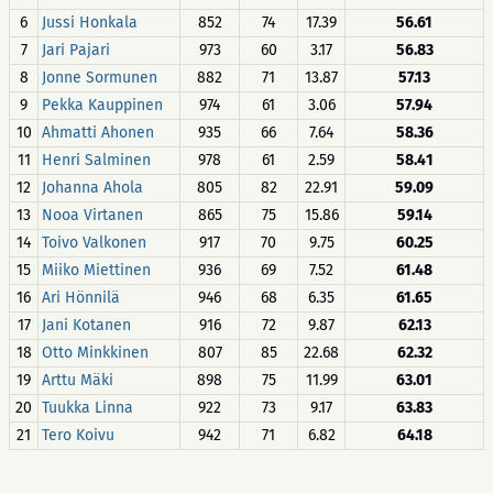
6
Jussi Honkala
852
74
17.39
56.61
7
Jari Pajari
973
60
3.17
56.83
8
Jonne Sormunen
882
71
13.87
57.13
9
Pekka Kauppinen
974
61
3.06
57.94
10
Ahmatti Ahonen
935
66
7.64
58.36
11
Henri Salminen
978
61
2.59
58.41
12
Johanna Ahola
805
82
22.91
59.09
13
Nooa Virtanen
865
75
15.86
59.14
14
Toivo Valkonen
917
70
9.75
60.25
15
Miiko Miettinen
936
69
7.52
61.48
16
Ari Hönnilä
946
68
6.35
61.65
17
Jani Kotanen
916
72
9.87
62.13
18
Otto Minkkinen
807
85
22.68
62.32
19
Arttu Mäki
898
75
11.99
63.01
20
Tuukka Linna
922
73
9.17
63.83
21
Tero Koivu
942
71
6.82
64.18