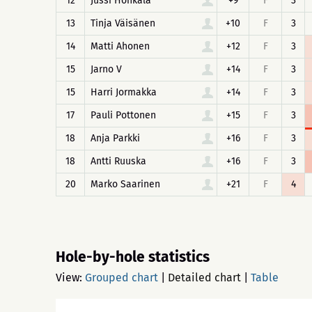
12
Jussi Honkala
+9
F
3
13
Tinja Väisänen
+10
F
3
14
Matti Ahonen
+12
F
3
15
Jarno V
+14
F
3
15
Harri Jormakka
+14
F
3
17
Pauli Pottonen
+15
F
3
18
Anja Parkki
+16
F
3
18
Antti Ruuska
+16
F
3
20
Marko Saarinen
+21
F
4
Hole-by-hole statistics
View:
Grouped chart
|
Detailed chart
|
Table