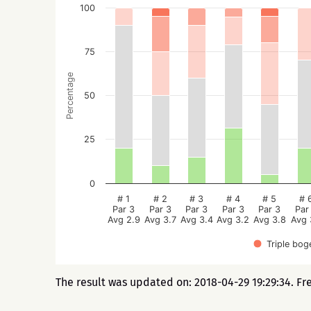
100
75
Percentage
50
25
0
# 1
# 2
# 3
# 4
# 5
# 
Par 3
Par 3
Par 3
Par 3
Par 3
Par
Avg 2.9
Avg 3.7
Avg 3.4
Avg 3.2
Avg 3.8
Avg 
Triple bog
The result was updated on: 2018-04-29 19:29:34. Fr