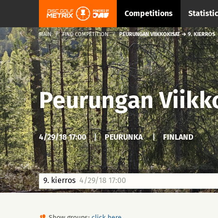
Competitions
Statisti
MAIN
FIND COMPETITION
PEURUNGAN VIIKKOKISAT → 9. KIERROS
Peurungan Viikk
4/29/18 17:00
|
PEURUNKA
|
FINLAND
9. kierros
4/29/18 17:00
Show groups:
click here