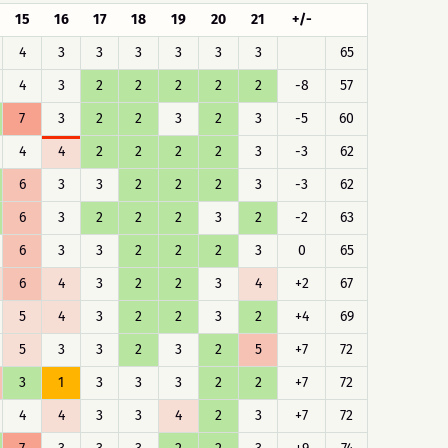
15
16
17
18
19
20
21
+/-
4
3
3
3
3
3
3
65
4
3
2
2
2
2
2
-8
57
7
3
2
2
3
2
3
-5
60
4
4
2
2
2
2
3
-3
62
6
3
3
2
2
2
3
-3
62
6
3
2
2
2
3
2
-2
63
6
3
3
2
2
2
3
0
65
6
4
3
2
2
3
4
+2
67
5
4
3
2
2
3
2
+4
69
5
3
3
2
3
2
5
+7
72
3
1
3
3
3
2
2
+7
72
4
4
3
3
4
2
3
+7
72