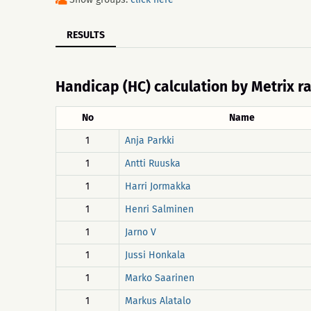
RESULTS
Handicap (HC) calculation by Metrix r
No
Name
1
Anja Parkki
1
Antti Ruuska
1
Harri Jormakka
1
Henri Salminen
1
Jarno V
1
Jussi Honkala
1
Marko Saarinen
1
Markus Alatalo