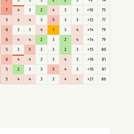
7
3
3
3
2
2
3
+9
74
7
4
3
2
4
3
3
+10
75
5
4
4
3
5
3
3
+12
77
6
3
3
4
1
3
4
+14
79
6
4
4
2
3
2
4
+14
79
5
3
5
3
3
2
3
+15
80
6
4
4
3
3
4
3
+16
81
5
2
3
3
5
4
3
+16
81
5
4
4
3
3
4
4
+21
86