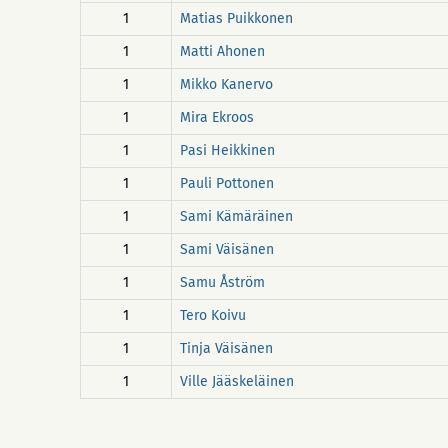
1
Matias Puikkonen
1
Matti Ahonen
1
Mikko Kanervo
1
Mira Ekroos
1
Pasi Heikkinen
1
Pauli Pottonen
1
Sami Kämäräinen
1
Sami Väisänen
1
Samu Åström
1
Tero Koivu
1
Tinja Väisänen
1
Ville Jääskeläinen