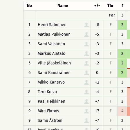
No
Name
+/-
Thr
1
Par
3
1
Henri Salminen
-8
F
2
2
Matias Puikkonen
-5
F
3
3
Sami Väisänen
-3
F
3
3
Markus Alatalo
-3
F
2
5
Ville Jääskeläinen
-2
F
2
6
Sami Kämäräinen
0
F
2
7
Mikko Kanervo
+2
F
3
8
Tero Koivu
+4
F
3
9
Pasi Heikkinen
+7
F
3
9
Mira Ekroos
+7
F
4
9
Samu Åström
+7
F
3