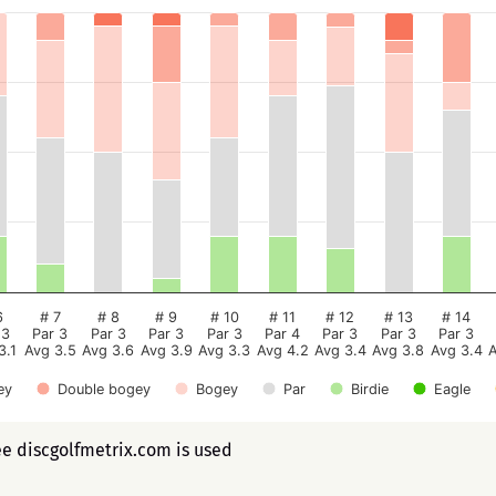
6
# 7
# 8
# 9
# 10
# 11
# 12
# 13
# 14
 3
Par 3
Par 3
Par 3
Par 3
Par 4
Par 3
Par 3
Par 3
3.1
Avg 3.5
Avg 3.6
Avg 3.9
Avg 3.3
Avg 4.2
Avg 3.4
Avg 3.8
Avg 3.4
ey
Double bogey
Bogey
Par
Birdie
Eagle
ee discgolfmetrix.com is used