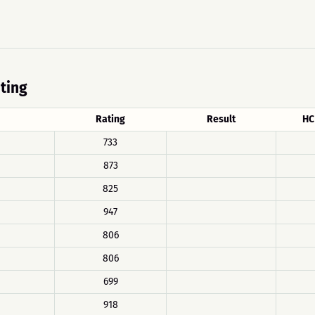
ating
Rating
Result
HC
733
873
825
947
806
806
699
918