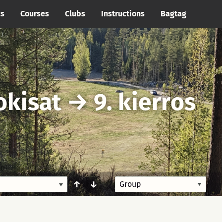
cs
Courses
Clubs
Instructions
Bagtag
okisat
→
9. kierros
↑
↓