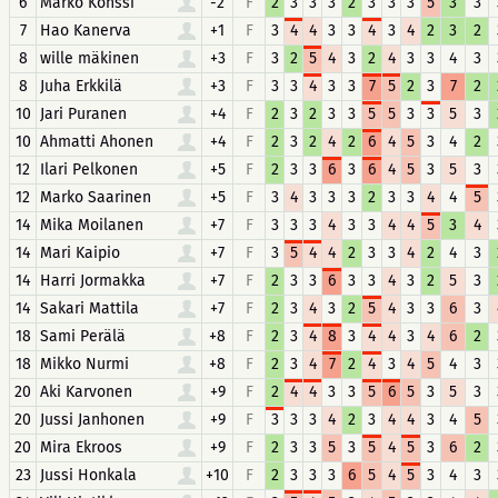
6
Marko Könssi
-2
F
2
3
3
3
2
3
3
3
5
3
3
7
Hao Kanerva
+1
F
3
4
4
3
3
4
3
4
2
3
2
8
wille mäkinen
+3
F
3
2
5
4
3
2
4
3
3
4
3
8
Juha Erkkilä
+3
F
3
3
4
3
3
7
5
2
3
7
2
10
Jari Puranen
+4
F
2
3
2
3
3
5
5
3
3
5
3
10
Ahmatti Ahonen
+4
F
2
3
2
4
2
6
4
5
3
4
2
12
Ilari Pelkonen
+5
F
2
3
3
6
3
6
4
5
3
5
3
12
Marko Saarinen
+5
F
3
4
3
3
3
2
3
3
4
4
5
14
Mika Moilanen
+7
F
3
3
3
4
3
3
4
4
5
3
4
14
Mari Kaipio
+7
F
3
5
4
4
2
3
3
4
2
4
3
14
Harri Jormakka
+7
F
2
3
3
6
3
3
4
3
2
5
3
14
Sakari Mattila
+7
F
2
3
4
3
2
5
4
3
3
6
3
18
Sami Perälä
+8
F
2
3
4
8
3
4
4
3
4
6
2
18
Mikko Nurmi
+8
F
2
3
4
7
2
4
3
4
5
4
3
20
Aki Karvonen
+9
F
2
4
4
3
3
5
6
5
3
5
3
20
Jussi Janhonen
+9
F
3
3
3
4
2
3
4
4
3
4
5
20
Mira Ekroos
+9
F
2
3
3
5
3
5
4
5
3
6
2
23
Jussi Honkala
+10
F
2
3
3
3
6
5
4
5
3
4
3