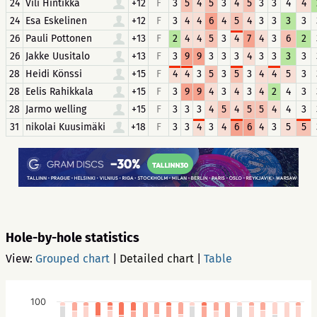
24
Vili Hintikka
+12
F
3
5
4
5
3
4
5
3
3
4
4
24
Esa Eskelinen
+12
F
3
4
4
6
4
5
4
3
3
3
3
26
Pauli Pottonen
+13
F
2
4
4
5
3
4
7
4
3
6
2
26
Jakke Uusitalo
+13
F
3
9
9
3
3
3
4
3
3
3
3
28
Heidi Könssi
+15
F
4
4
3
5
3
5
3
4
4
5
3
28
Eelis Rahikkala
+15
F
3
9
9
4
3
4
3
4
2
4
3
28
Jarmo welling
+15
F
3
3
3
4
5
4
5
5
4
4
3
31
nikolai Kuusimäki
+18
F
3
3
4
3
4
6
6
4
3
5
5
Hole-by-hole statistics
View:
Grouped chart
|
Detailed chart
|
Table
100