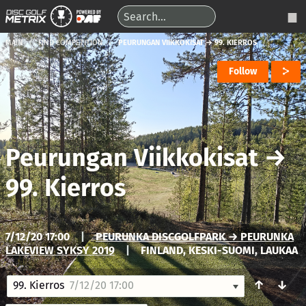
MAIN
FIND COMPETITION
PEURUNGAN VIIKKOKISAT → 99. KIERROS
Follow
Peurungan Viikkokisat
→
99. Kierros
7/12/20 17:00
|
PEURUNKA DISCGOLFPARK → PEURUNKA
LAKEVIEW SYKSY 2019
|
FINLAND, KESKI-SUOMI, LAUKAA
↑
↓
99. Kierros
7/12/20 17:00