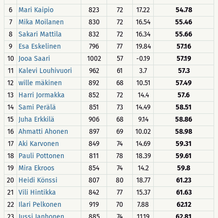
6
Mari Kaipio
823
72
17.22
54.78
7
Mika Moilanen
830
72
16.54
55.46
8
Sakari Mattila
832
72
16.34
55.66
9
Esa Eskelinen
796
77
19.84
57.16
10
Jooa Saari
1002
57
-0.19
57.19
11
Kalevi Louhivuori
962
61
3.7
57.3
12
wille mäkinen
892
68
10.51
57.49
13
Harri Jormakka
852
72
14.4
57.6
14
Sami Perälä
851
73
14.49
58.51
15
Juha Erkkilä
906
68
9.14
58.86
16
Ahmatti Ahonen
897
69
10.02
58.98
17
Aki Karvonen
849
74
14.69
59.31
18
Pauli Pottonen
811
78
18.39
59.61
19
Mira Ekroos
854
74
14.2
59.8
20
Heidi Könssi
807
80
18.77
61.23
21
Vili Hintikka
842
77
15.37
61.63
22
Ilari Pelkonen
919
70
7.88
62.12
23
Jussi Janhonen
885
74
11.19
62.81