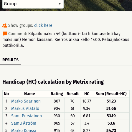
Show groups:
click here
Comment:
Kilpailumaksu 4€ (kulttuuri- tai liikuntaseteli käy
maksuun) Nemon kassaan. Kierros alkaa kello 17:00. Pelaajakokous
puttikorilla.
RESULTS
Handicap (HC) calculation by Metrix rating
No
Name
Rating
Result
HC
Sum (Result-HC)
1
Marko Saarinen
807
70
18.77
51.23
2
Markus Alatalo
904
61
9.34
51.66
3
Sami Pursiainen
930
60
6.81
53.19
4
Samu Åström
965
57
3.4
53.6
5
Marko Könssi
915
63
8.27
54.73