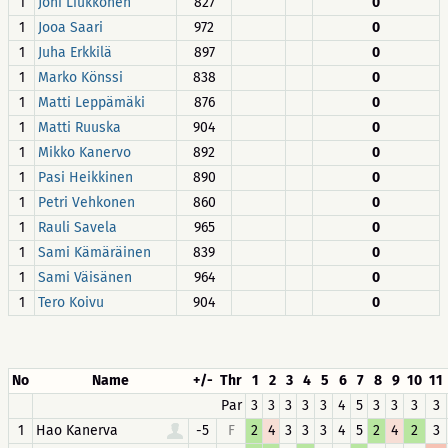
1
Joni Liukkonen
827
0
1
Jooa Saari
972
0
1
Juha Erkkilä
897
0
1
Marko Könssi
838
0
1
Matti Leppämäki
876
0
1
Matti Ruuska
904
0
1
Mikko Kanervo
892
0
1
Pasi Heikkinen
890
0
1
Petri Vehkonen
860
0
1
Rauli Savela
965
0
1
Sami Kämäräinen
839
0
1
Sami Väisänen
964
0
1
Tero Koivu
904
0
No
Name
+/-
Thr
1
2
3
4
5
6
7
8
9
10
11
Par
3
3
3
3
3
4
5
3
3
3
3
1
Hao Kanerva
-5
F
2
4
3
3
3
4
5
2
4
2
3