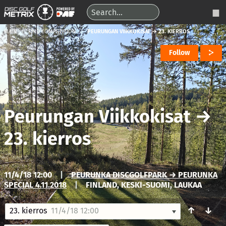
MAIN
FIND COMPETITION
PEURUNGAN VIIKKOKISAT → 23. KIERROS
Follow
Peurungan Viikkokisat
→
23. kierros
11/4/18 12:00
|
PEURUNKA DISCGOLFPARK → PEURUNKA
SPECIAL 4.11.2018
|
FINLAND, KESKI-SUOMI, LAUKAA
↑
↓
23. kierros
11/4/18 12:00