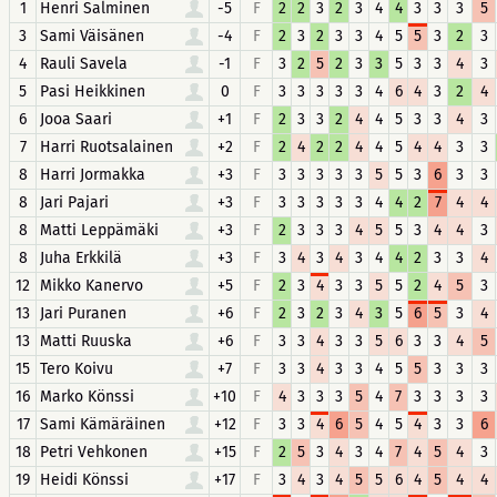
1
Henri Salminen
-5
F
2
2
3
2
3
4
4
3
3
3
5
3
Sami Väisänen
-4
F
2
3
2
3
3
4
5
5
3
2
3
4
Rauli Savela
-1
F
3
2
5
2
3
3
5
3
3
4
3
5
Pasi Heikkinen
0
F
3
3
3
3
3
4
6
4
3
2
4
6
Jooa Saari
+1
F
2
3
3
2
4
4
5
3
3
4
3
7
Harri Ruotsalainen
+2
F
2
4
2
2
4
4
5
4
4
3
3
8
Harri Jormakka
+3
F
3
3
3
3
3
5
5
3
6
3
3
8
Jari Pajari
+3
F
3
3
3
3
3
4
4
2
7
4
4
8
Matti Leppämäki
+3
F
2
3
3
3
4
5
5
3
4
4
3
8
Juha Erkkilä
+3
F
3
4
3
4
3
4
4
2
3
3
4
12
Mikko Kanervo
+5
F
2
3
4
3
3
5
5
2
4
5
3
13
Jari Puranen
+6
F
2
3
2
3
4
3
5
6
5
3
4
13
Matti Ruuska
+6
F
3
3
4
3
3
5
6
3
3
4
5
15
Tero Koivu
+7
F
3
3
4
3
3
4
5
5
3
3
3
16
Marko Könssi
+10
F
4
3
3
3
5
4
7
3
3
3
3
17
Sami Kämäräinen
+12
F
3
3
4
6
5
4
5
4
3
3
6
18
Petri Vehkonen
+15
F
2
5
3
4
3
4
7
4
5
4
3
19
Heidi Könssi
+17
F
3
4
3
4
5
5
6
4
5
4
4