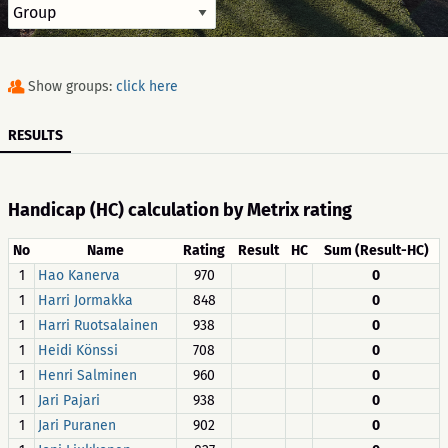
Show groups:
click here
RESULTS
Handicap (HC) calculation by Metrix rating
No
Name
Rating
Result
HC
Sum (Result-HC)
1
Hao Kanerva
970
0
1
Harri Jormakka
848
0
1
Harri Ruotsalainen
938
0
1
Heidi Könssi
708
0
1
Henri Salminen
960
0
1
Jari Pajari
938
0
1
Jari Puranen
902
0