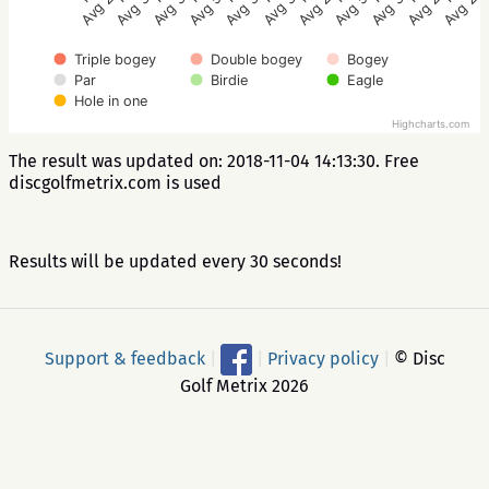
Avg 3.5
Avg 3.7
Avg 3.2
Avg 2.7
Avg 5.3
Avg 2.5
Avg 2.8
Avg 3.2
Avg 3.9
Avg 5.2
Avg 2.4
Triple bogey
Double bogey
Bogey
Par
Birdie
Eagle
Hole in one
Highcharts.com
The result was updated on: 2018-11-04 14:13:30. Free
discgolfmetrix.com is used
Results will be updated every 30 seconds!
Support & feedback
|
|
Privacy policy
|
© Disc
Golf Metrix 2026