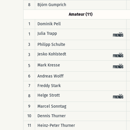
8
Björn Gumprich
Amateur (11)
1
Dominik Pell
Julia Trapp
1
3
Philipp Schulte
Jesko Kohlstedt
3
Mark Kresse
5
6
Andreas Wolff
7
Freddy Stark
Helge Strott
8
9
Marcel Sonntag
10
Dennis Thurner
11
Heinz-Peter Thurner