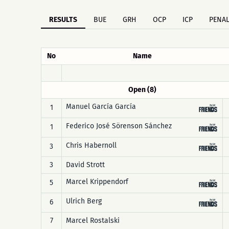
RESULTS
BUE
GRH
OCP
ICP
PENAL
No
Name
Open (8)
Manuel García García
1
Federico José Sörenson Sánchez
1
Chris Habernoll
3
3
David Strott
Marcel Krippendorf
5
Ulrich Berg
6
7
Marcel Rostalski