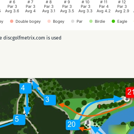
# 6
# 7
# 8
# 9
# 10
# 11
# 12
Par 3
Par 3
Par 3
Par 3
Par 3
Par 4
Par 3
5
Avg 3.6
Avg 4
Avg 3.1
Avg 3.5
Avg 3.3
Avg 4.2
Avg 2.9
ey
Double bogey
Bogey
Par
Birdie
Eagle
ee discgolfmetrix.com is used