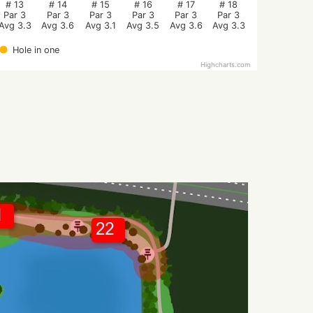
# 13
# 14
# 15
# 16
# 17
# 18
Par 3
Par 3
Par 3
Par 3
Par 3
Par 3
Avg 3.3
Avg 3.6
Avg 3.1
Avg 3.5
Avg 3.6
Avg 3.3
Hole in one
Highcharts.com