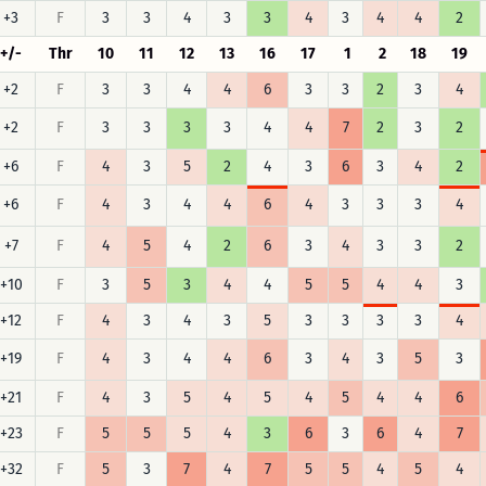
+3
F
3
3
4
3
3
4
3
4
4
2
+/-
Thr
10
11
12
13
16
17
1
2
18
19
+2
F
3
3
4
4
6
3
3
2
3
4
+2
F
3
3
3
3
4
4
7
2
3
2
+6
F
4
3
5
2
4
3
6
3
4
2
+6
F
4
3
4
4
6
4
3
3
3
4
+7
F
4
5
4
2
6
3
4
3
3
2
+10
F
3
5
3
4
4
5
5
4
4
3
+12
F
4
3
4
3
5
3
3
3
3
4
+19
F
4
3
4
4
6
3
4
3
5
3
+21
F
4
3
5
4
5
4
5
4
4
6
+23
F
5
5
5
4
3
6
3
6
4
7
+32
F
5
3
7
4
7
5
5
4
5
4