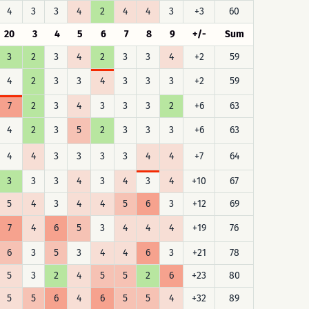
4
3
3
4
2
4
4
3
+3
60
20
3
4
5
6
7
8
9
+/-
Sum
3
2
3
4
2
3
3
4
+2
59
4
2
3
3
4
3
3
3
+2
59
7
2
3
4
3
3
3
2
+6
63
4
2
3
5
2
3
3
3
+6
63
4
4
3
3
3
3
4
4
+7
64
3
3
3
4
3
4
3
4
+10
67
5
4
3
4
4
5
6
3
+12
69
7
4
6
5
3
4
4
4
+19
76
6
3
5
3
4
4
6
3
+21
78
5
3
2
4
5
5
2
6
+23
80
5
5
6
4
6
5
5
4
+32
89