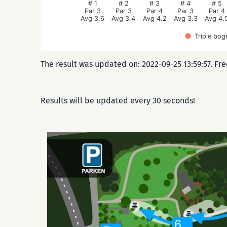
# 1
# 2
# 3
# 4
# 5
Par 3
Par 3
Par 4
Par 3
Par 4
Avg 3.6
Avg 3.4
Avg 4.2
Avg 3.3
Avg 4.
Triple bog
The result was updated on: 2022-09-25 13:59:57. Fr
Results will be updated every 30 seconds!