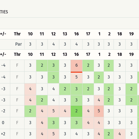
TIES
+/-
Thr
10
11
12
13
16
17
1
2
18
19
Par
3
3
4
3
4
3
3
3
3
3
+/-
Thr
10
11
12
13
16
17
1
2
18
19
-4
F
3
2
3
3
6
2
3
2
3
3
-4
F
3
3
3
3
5
3
2
3
3
3
-3
F
4
3
4
2
3
2
3
2
3
2
-3
F
4
2
4
3
3
3
4
2
3
2
-2
F
2
4
5
4
2
4
5
3
3
3
0
F
3
4
3
3
3
4
4
3
3
3
+2
F
3
4
5
3
4
3
4
2
4
3