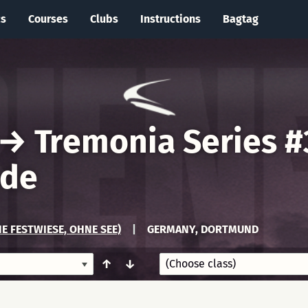
cs
Courses
Clubs
Instructions
Bagtag
→
Tremonia Series #
nde
E FESTWIESE, OHNE SEE)
|
GERMANY, DORTMUND
↑
↓