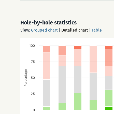
Hole-by-hole statistics
View:
Grouped chart
|
Detailed chart
|
Table
100
75
Percentage
50
25
0