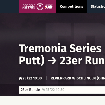
Competitions
Statisti
Tremonia Series
Putt)
→
23er Ru
9/25/22 10:30
|
REVIERPARK WISCHLINGEN (OHN
23er Runde
9/25/22 10:30