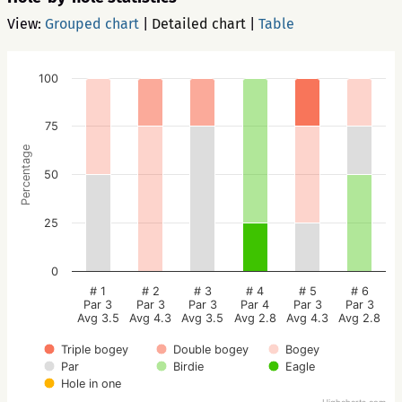
View:
Grouped chart
|
Detailed chart
|
Table
100
75
Percentage
50
25
0
# 1
# 2
# 3
# 4
# 5
# 6
Par 3
Par 3
Par 3
Par 4
Par 3
Par 3
Avg 3.5
Avg 4.3
Avg 3.5
Avg 2.8
Avg 4.3
Avg 2.8
Triple bogey
Double bogey
Bogey
Par
Birdie
Eagle
Hole in one