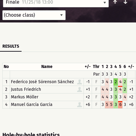
↑
↓
Finale
11/25/18 13:00
RESULTS
No
Name
+/-
Thr
1
2
3
4
5
6
+/-
Par
3
3
3
4
3
3
1
Federico José Sörenson Sánchez
-1
F
3
4
3
2
4
2
-1
2
Justus Friedrich
+1
F
4
4
3
3
4
2
+1
3
Markus Möller
+2
F
4
4
3
3
3
4
+2
4
Manuel García García
+6
F
3
5
5
3
6
3
+6
Hole-by-hole statistics