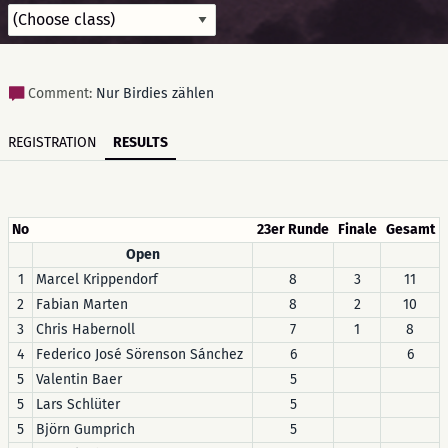
Comment:
Nur Birdies zählen
REGISTRATION
RESULTS
No
23er Runde
Finale
Gesamt
Open
1
Marcel Krippendorf
8
3
11
2
Fabian Marten
8
2
10
3
Chris Habernoll
7
1
8
4
Federico José Sörenson Sánchez
6
6
5
Valentin Baer
5
5
Lars Schlüter
5
5
Björn Gumprich
5