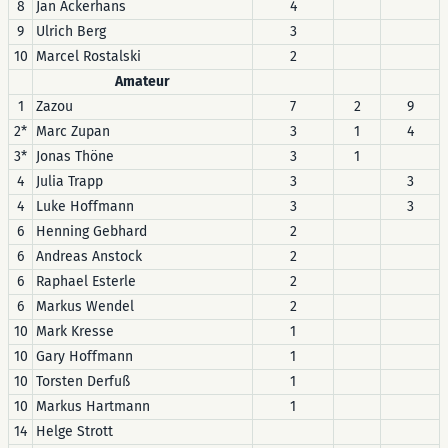
8
Jan Ackerhans
4
9
Ulrich Berg
3
10
Marcel Rostalski
2
Amateur
1
Zazou
7
2
9
2*
Marc Zupan
3
1
4
3*
Jonas Thöne
3
1
4
Julia Trapp
3
3
4
Luke Hoffmann
3
3
6
Henning Gebhard
2
6
Andreas Anstock
2
6
Raphael Esterle
2
6
Markus Wendel
2
10
Mark Kresse
1
10
Gary Hoffmann
1
10
Torsten Derfuß
1
10
Markus Hartmann
1
14
Helge Strott