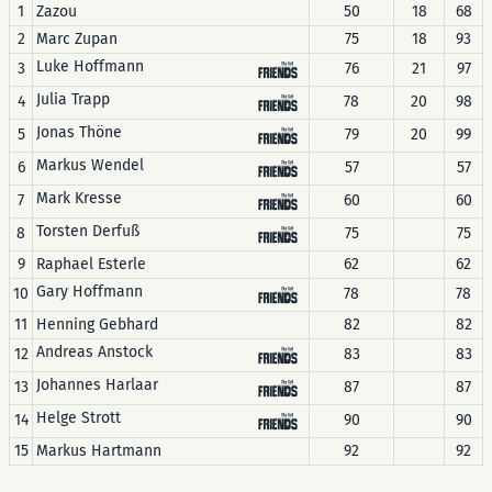
1
Zazou
50
18
68
2
Marc Zupan
75
18
93
Luke Hoffmann
3
76
21
97
Julia Trapp
4
78
20
98
Jonas Thöne
5
79
20
99
Markus Wendel
6
57
57
Mark Kresse
7
60
60
Torsten Derfuß
8
75
75
9
Raphael Esterle
62
62
Gary Hoffmann
10
78
78
11
Henning Gebhard
82
82
Andreas Anstock
12
83
83
Johannes Harlaar
13
87
87
Helge Strott
14
90
90
15
Markus Hartmann
92
92