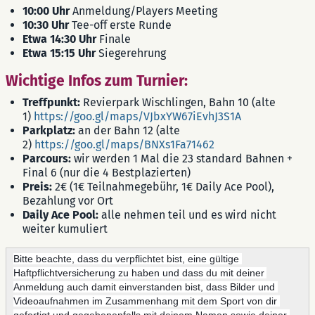
10:00 Uhr
Anmeldung/Players Meeting
10:30 Uhr
Tee-off erste Runde
Etwa 14:30 Uhr
Finale
Etwa 15:15 Uhr
Siegerehrung
Wichtige Infos zum Turnier:
Treffpunkt:
Revierpark
Wischlingen, Bahn 10 (alte
1)
https://goo.gl/maps/VJbxYW67iEvhJ3S1A
Parkplatz:
an der Bahn 12 (alte
2)
https://goo.gl/maps/BNXs1Fa71462
Parcours:
wir werden 1 Mal die 23 standard Bahnen +
Final 6 (nur die 4 Bestplazierten)
Preis:
2€ (1€ Teilnahmegebühr, 1€ Daily Ace Pool),
Bezahlung vor Ort
Daily Ace Pool:
alle nehmen teil und es wird nicht
weiter kumuliert
Bitte beachte, dass du verpflichtet bist, eine gültige 
Haftpflichtversicherung zu haben und dass du mit deiner 
Anmeldung auch damit einverstanden bist, dass Bilder und 
Videoaufnahmen im Zusammenhang mit dem Sport von dir 