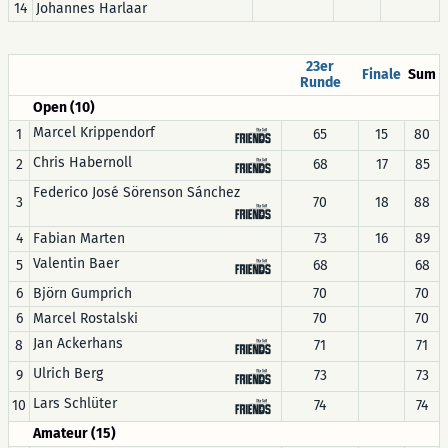
14
Johannes Harlaar
23er
Finale
Sum
Runde
Open (10)
Marcel Krippendorf
1
65
15
80
Chris Habernoll
2
68
17
85
Federico José Sörenson Sánchez
3
70
18
88
4
Fabian Marten
73
16
89
Valentin Baer
5
68
68
6
Björn Gumprich
70
70
6
Marcel Rostalski
70
70
Jan Ackerhans
8
71
71
Ulrich Berg
9
73
73
Lars Schlüter
10
74
74
Amateur (15)