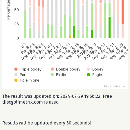
Percentage
50
25
0
# 23
# 11
# 21
# 9
# 19
# 7
# 17
# 5
# 15
# 3
# 13
# 1
Par 3
Par 3
Par 3
Par 3
Par 3
Par 3
Par 3
Par 3
Par 3
Par 3
Par 3
Par 3
Avg 5.
Avg 2.8
Avg 4.3
Avg 3.3
Avg 2.4
Avg 3.1
Avg 4.3
Avg 4.6
Avg 3.1
Avg 4.5
Avg 3
Avg 2.6
Triple bogey
Double bogey
Bogey
Par
Birdie
Eagle
Hole in one
Highcharts.com
The result was updated on: 2024-07-29 19:56:22. Free
discgolfmetrix.com is used
Results will be updated every 30 seconds!