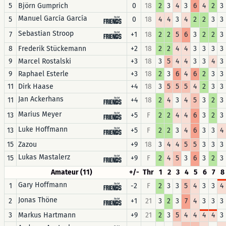
5
Björn Gumprich
0
18
2
3
4
3
6
4
2
3
Manuel García García
5
0
18
4
4
3
4
2
2
3
3
Sebastian Stroop
7
+1
18
2
2
5
6
3
2
2
3
8
Frederik Stückemann
+2
18
2
2
4
4
3
3
3
3
9
Marcel Rostalski
+3
18
3
5
4
4
3
3
4
3
9
Raphael Esterle
+3
18
2
3
6
4
6
2
3
3
11
Dirk Haase
+4
18
3
5
5
5
4
2
3
3
Jan Ackerhans
11
+4
18
2
4
3
4
5
3
2
3
Marius Meyer
13
+5
F
2
2
4
4
6
3
2
3
Luke Hoffmann
13
+5
F
2
2
3
4
6
3
3
4
15
Zazou
+9
18
3
4
4
5
5
3
3
3
Lukas Mastalerz
15
+9
F
2
4
5
3
6
3
2
3
Amateur (11)
+/-
Thr
1
2
3
4
5
6
7
8
Gary Hoffmann
1
-2
F
2
3
3
5
4
3
3
4
Jonas Thöne
2
+1
21
3
2
3
7
4
3
3
3
3
Markus Hartmann
+9
21
2
3
5
4
4
4
4
3