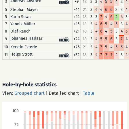
Andreas Anstock
3
+9
18
3
3
4
5
5
4
3
4
5
Stephan Mayer
+14
21
3
4
4
6
6
3
3
4
5
Karin Sowa
+14
18
3
3
7
4
6
2
4
3
7
Yannik Müller
+15
18
3
4
6
5
4
5
3
4
8
Olaf Rauch
+21
18
3
4
6
4
5
3
4
5
Johannes Harlaar
9
+24
18
3
4
5
5
6
3
7
4
10
Kerstin Esterle
+26
21
3
4
7
5
4
5
5
4
Helge Strott
11
+32
18
3
4
7
7
7
4
3
4
Hole-by-hole statistics
View:
Grouped chart
|
Detailed chart
|
Table
100
75