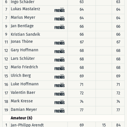
6
Ingo Schäder
63
63
Lukas Mastalerz
7
64
64
Marius Meyer
7
64
64
Jan Bentlage
9
66
66
9
Kristian Sandvik
66
66
Jonas Thöne
11
67
67
Gary Hoffmann
12
68
68
Lars Schlüter
12
68
68
Mario Friedrich
12
68
68
Ulrich Berg
15
69
69
Luke Hoffmann
16
71
71
Valentin Baer
17
72
72
Mark Kresse
18
74
74
Damian Meyer
19
77
77
Amateur (6)
1
Jan-Philipp Arendt
69
15
84