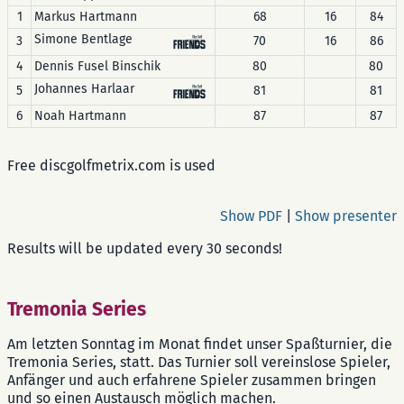
1
Markus Hartmann
68
16
84
Simone Bentlage
3
70
16
86
4
Dennis Fusel Binschik
80
80
Johannes Harlaar
5
81
81
6
Noah Hartmann
87
87
Free discgolfmetrix.com is used
Show PDF
|
Show presenter
Results will be updated every 30 seconds!
Tremonia Series
Am letzten Sonntag im Monat findet unser Spaßturnier, die
Tremonia Series, statt. Das Turnier soll vereinslose Spieler,
Anfänger und auch erfahrene Spieler zusammen bringen
und so einen Austausch möglich machen.