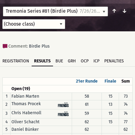
↑
↓
Tremonia Series #81 (Birdie Plus)
7/26/26 10:00
Comment:
Birdie Plus
REGISTRATION
RESULTS
BUE
GRH
OCP
ICP
PENALTIES
21er Runde
Finale
Sum
Open (19)
1
Fabian Marten
58
15
73
Thomas Procek
2
61
13
74
Chris Habernoll
3
59
15
74
4
Oliver Schacht
62
15
77
5
Daniel Bünker
62
62