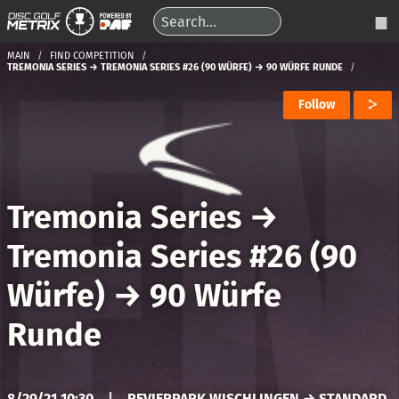
MAIN
FIND COMPETITION
TREMONIA SERIES → TREMONIA SERIES #26 (90 WÜRFE) → 90 WÜRFE RUNDE
Follow
Tremonia Series
→
Tremonia Series #26 (90
Würfe)
→
90 Würfe
Runde
8/29/21 10:30
|
REVIERPARK WISCHLINGEN → STANDARD