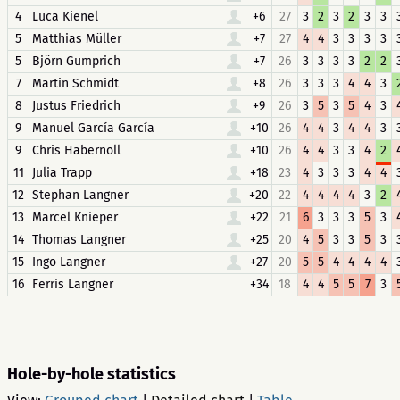
4
Luca Kienel
+6
27
3
2
3
2
3
3
5
Matthias Müller
+7
27
4
4
3
3
3
3
5
Björn Gumprich
+7
26
3
3
3
3
2
2
7
Martin Schmidt
+8
26
3
3
3
4
4
3
8
Justus Friedrich
+9
26
3
5
3
5
4
3
9
Manuel García García
+10
26
4
4
3
4
4
3
9
Chris Habernoll
+10
26
4
4
3
3
4
2
11
Julia Trapp
+18
23
4
3
3
3
4
4
12
Stephan Langner
+20
22
4
4
4
4
3
2
13
Marcel Knieper
+22
21
6
3
3
3
5
3
14
Thomas Langner
+25
20
4
5
3
3
5
3
15
Ingo Langner
+27
20
5
5
4
4
4
4
16
Ferris Langner
+34
18
4
4
5
5
7
3
Hole-by-hole statistics