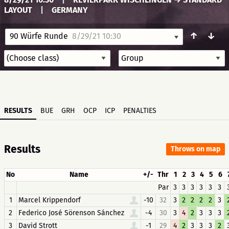
LAYOUT
|
GERMANY
↑
↓
90 Würfe Runde
8/29/21 10:30
RESULTS
BUE
GRH
OCP
ICP
PENALTIES
Results
Throws on map
No
Name
+/-
Thr
1
2
3
4
5
6
Par
3
3
3
3
3
3
1
Marcel Krippendorf
-10
32
3
2
2
2
2
3
2
Federico José Sörenson Sánchez
-4
30
3
4
2
3
3
3
3
David Strott
-1
29
4
2
3
3
3
2