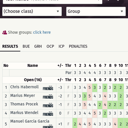
Show groups:
click here
RESULTS
BUE
GRH
OCP
ICP
PENALTIES
No
Name
+/-
Thr
1
2
3
4
5
6
7
8
9
10
1
Par
3
3
4
4
4
3
3
3
3
3
3
Open (16)
+/-
Thr
1
2
3
4
5
6
7
8
9
10
1
Chris Habernoll
1
-3
F
3
3
4
5
3
3
2
3
2
2
3
Marius Meyer
2
-2
F
3
3
3
5
4
3
4
3
3
2
3
Thomas Procek
3
-1
F
3
3
5
4
4
2
4
2
2
2
3
Markus Wendel
4
0
F
3
3
4
4
5
3
2
3
3
3
3
Manuel García García
5
+1
F
2
4
4
5
4
3
3
3
4
2
2