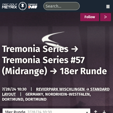
Follow
Tremonia Series
→
Tremonia Series #57
(Midrange)
→
18er Runde
7/28/24 10:30
|
REVIERPARK WISCHLINGEN → STANDARD
LAYOUT
|
GERMANY, NORDRHEIN-WESTFALEN,
DORTMUND, DORTMUND
↑
↓
18er Runde
7/28/24 10:30