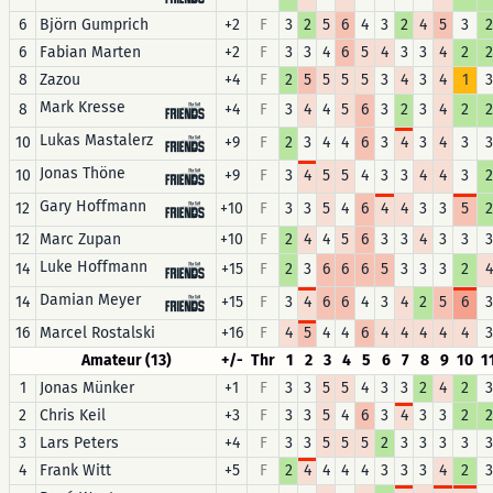
6
Björn Gumprich
+2
F
3
2
5
6
4
3
2
4
5
3
2
6
Fabian Marten
+2
F
3
3
4
6
5
4
3
3
4
2
2
8
Zazou
+4
F
2
5
5
5
5
3
4
3
4
1
3
Mark Kresse
8
+4
F
3
4
4
5
6
3
2
3
4
2
2
Lukas Mastalerz
10
+9
F
2
3
4
4
6
3
4
3
4
3
3
Jonas Thöne
10
+9
F
3
4
5
5
4
3
3
4
4
3
2
Gary Hoffmann
12
+10
F
3
3
5
4
6
4
4
3
3
5
2
12
Marc Zupan
+10
F
2
4
4
5
6
3
3
4
3
3
3
Luke Hoffmann
14
+15
F
2
3
6
6
6
5
3
3
3
2
4
Damian Meyer
14
+15
F
3
4
6
6
4
3
4
2
5
6
3
16
Marcel Rostalski
+16
F
4
5
4
4
6
4
4
4
4
4
3
Amateur (13)
+/-
Thr
1
2
3
4
5
6
7
8
9
10
1
1
Jonas Münker
+1
F
3
3
5
5
4
3
3
2
4
2
3
2
Chris Keil
+3
F
3
3
5
4
6
3
4
3
3
2
2
3
Lars Peters
+4
F
3
3
5
5
5
2
3
3
3
3
3
4
Frank Witt
+5
F
2
4
4
4
4
3
3
3
4
2
3