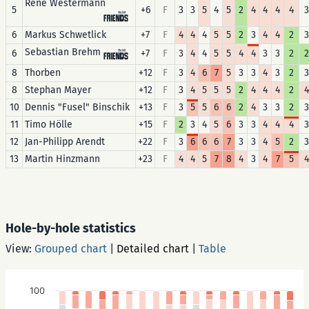
René Westermann
5
+6
F
3
3
5
4
5
2
4
4
4
4
3
6
Markus Schwetlick
+7
F
4
4
4
5
5
2
3
4
4
2
3
Sebastian Brehm
6
+7
F
3
4
4
5
5
4
4
3
3
2
2
8
Thorben
+12
F
3
4
6
7
5
3
3
4
3
2
3
8
Stephan Mayer
+12
F
3
4
5
5
5
2
4
4
4
2
4
10
Dennis "Fusel" Binschik
+13
F
3
5
5
6
6
2
4
3
3
2
3
11
Timo Hölle
+15
F
2
3
4
5
6
3
3
4
4
4
3
12
Jan-Philipp Arendt
+22
F
3
6
6
6
7
3
3
4
5
2
3
13
Martin Hinzmann
+23
F
4
4
5
7
8
4
3
4
7
5
4
Hole-by-hole statistics
View:
Grouped chart
|
Detailed chart
|
Table
100