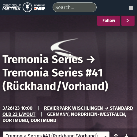
Follow
Tremonia Series
→
Tremonia Series #41
(Rückhand/Vorhand)
3/26/23 10:00
|
REVIERPARK WISCHLINGEN → STANDARD
OLD 23 LAYOUT
|
GERMANY, NORDRHEIN-WESTFALEN,
DORTMUND, DORTMUND
↑
↓
Tremonia Series #41 (Rückhand/Vorhand)
3/26/23 10:00