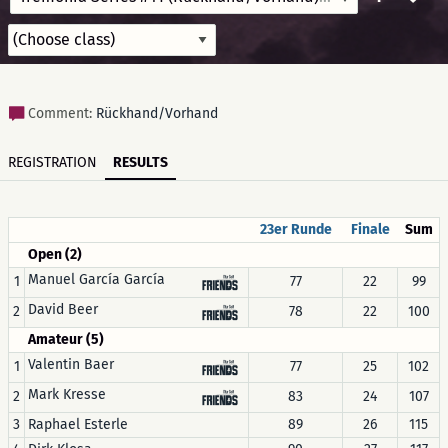
Comment:
Rückhand/Vorhand
REGISTRATION
RESULTS
23er Runde
Finale
Sum
Open (2)
Manuel García García
1
77
22
99
David Beer
2
78
22
100
Amateur (5)
Valentin Baer
1
77
25
102
Mark Kresse
2
83
24
107
3
Raphael Esterle
89
26
115