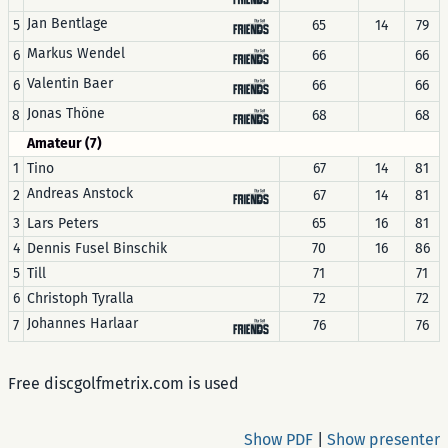
Jan Bentlage
5
65
14
79
Markus Wendel
6
66
66
Valentin Baer
6
66
66
Jonas Thöne
8
68
68
Amateur (7)
1
Tino
67
14
81
Andreas Anstock
2
67
14
81
3
Lars Peters
65
16
81
4
Dennis Fusel Binschik
70
16
86
5
Till
71
71
6
Christoph Tyralla
72
72
Johannes Harlaar
7
76
76
Free discgolfmetrix.com is used
Show PDF
|
Show presenter