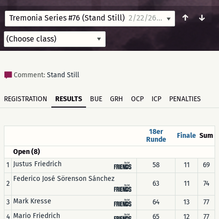
↑
↓
Tremonia Series #76 (Stand Still)
2/22/26 10:00
Comment:
Stand Still
REGISTRATION
RESULTS
BUE
GRH
OCP
ICP
PENALTIES
18er
Finale
Sum
Runde
Open (8)
Justus Friedrich
1
58
11
69
Federico José Sörenson Sánchez
2
63
11
74
Mark Kresse
3
64
13
77
Mario Friedrich
4
65
12
77