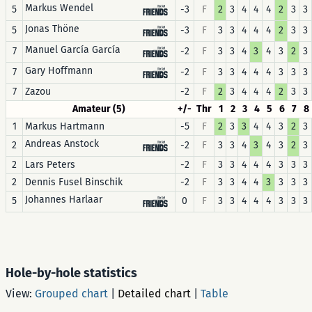
Markus Wendel
5
-3
F
2
3
4
4
4
2
3
3
Jonas Thöne
5
-3
F
3
3
4
4
4
2
3
3
Manuel García García
7
-2
F
3
3
4
3
4
3
2
3
Gary Hoffmann
7
-2
F
3
3
4
4
4
3
3
3
7
Zazou
-2
F
2
3
4
4
4
2
3
3
Amateur (5)
+/-
Thr
1
2
3
4
5
6
7
8
1
Markus Hartmann
-5
F
2
3
3
4
4
3
2
3
Andreas Anstock
2
-2
F
3
3
4
3
4
3
2
3
2
Lars Peters
-2
F
3
3
4
4
4
3
3
3
2
Dennis Fusel Binschik
-2
F
3
3
4
4
3
3
3
3
Johannes Harlaar
5
0
F
3
3
4
4
4
3
3
3
Hole-by-hole statistics
View:
Grouped chart
|
Detailed chart
|
Table