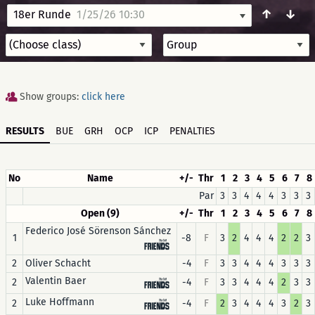
↑
↓
18er Runde
1/25/26 10:30
Show groups:
click here
RESULTS
BUE
GRH
OCP
ICP
PENALTIES
No
Name
+/-
Thr
1
2
3
4
5
6
7
8
Par
3
3
4
4
4
3
3
3
Open (9)
+/-
Thr
1
2
3
4
5
6
7
8
Federico José Sörenson Sánchez
1
-8
F
3
2
4
4
4
2
2
3
2
Oliver Schacht
-4
F
3
3
4
4
4
3
3
3
Valentin Baer
2
-4
F
3
3
4
4
4
2
3
3
Luke Hoffmann
2
-4
F
2
3
4
4
4
3
2
3