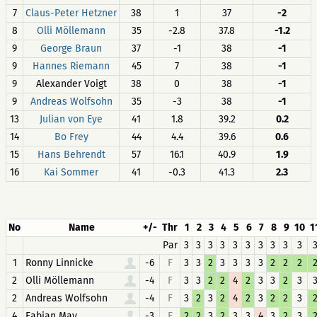
7
Claus-Peter Hetzner
38
1
37
-2
8
Olli Möllemann
35
-2.8
37.8
-1.2
9
George Braun
37
-1
38
-1
9
Hannes Riemann
45
7
38
-1
9
Alexander Voigt
38
0
38
-1
9
Andreas Wolfsohn
35
-3
38
-1
13
Julian von Eye
41
1.8
39.2
0.2
14
Bo Frey
44
4.4
39.6
0.6
15
Hans Behrendt
57
16.1
40.9
1.9
16
Kai Sommer
41
-0.3
41.3
2.3
No
Name
+/-
Thr
1
2
3
4
5
6
7
8
9
10
1
Par
3
3
3
3
3
3
3
3
3
3
1
Ronny Linnicke
-6
F
3
3
2
3
3
3
3
2
2
2
2
Olli Möllemann
-4
F
3
3
2
2
4
2
3
3
2
3
2
Andreas Wolfsohn
-4
F
3
2
3
2
4
2
3
2
2
3
4
Fabian May
-3
F
2
2
3
2
3
3
4
3
2
3