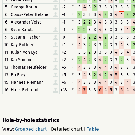
5
George Braun
-2
F
3
4
3
2
3
3
3
3
3
3
6
Claus-Peter Hetzner
-1
F
2
3
3
3
4
2
3
4
4
2
6
Alexander Voigt
-1
F
3
2
2
3
4
3
3
3
3
3
6
Sven Karutz
-1
F
2
2
3
3
4
3
3
3
3
4
9
Susann Fischer
0
F
4
3
2
2
4
2
3
3
3
3
10
Kay Büttner
+1
F
4
3
2
3
3
2
3
3
4
3
11
Julian von Eye
+2
F
3
3
2
3
3
3
3
4
3
4
11
Kai Sommer
+2
F
2
4
2
3
4
2
3
3
2
3
13
Thomas Heufelder
+5
F
4
3
3
3
4
4
3
4
3
3
13
Bo Frey
+5
F
3
4
3
2
4
2
4
5
3
3
15
Hannes Riemann
+6
F
4
3
3
3
4
4
3
4
3
4
16
Hans Behrendt
+18
F
4
7
3
3
6
4
5
3
5
4
Hole-by-hole statistics
View:
Grouped chart
|
Detailed chart
|
Table