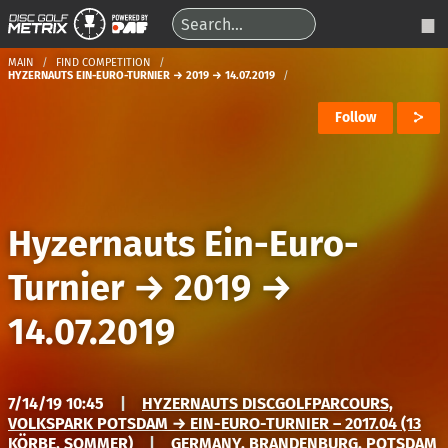
MAIN
FIND COMPETITION
HYZERNAUTS EIN-EURO-TURNIER → 2019 → 14.07.2019
Follow
Hyzernauts Ein-Euro-
Turnier
→
2019
→
14.07.2019
7/14/19 10:45
|
HYZERNAUTS DISCGOLFPARCOURS,
VOLKSPARK POTSDAM → EIN-EURO-TURNIER – 2017.04 (13
KÖRBE, SOMMER)
|
GERMANY, BRANDENBURG, POTSDAM