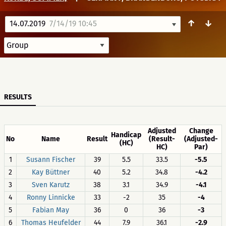
↑
↓
14.07.2019
7/14/19 10:45
RESULTS
Adjusted
Change
Handicap
No
Name
Result
(Result-
(Adjusted-
(HC)
HC)
Par)
1
Susann Fischer
39
5.5
33.5
-5.5
2
Kay Büttner
40
5.2
34.8
-4.2
3
Sven Karutz
38
3.1
34.9
-4.1
4
Ronny Linnicke
33
-2
35
-4
5
Fabian May
36
0
36
-3
6
Thomas Heufelder
44
7.9
36.1
-2.9