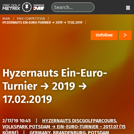
MAIN
FIND COMPETITION
HYZERNAUTS EIN-EURO-TURNIER → 2019 → 17.02.2019
Unfollow
Hyzernauts Ein-Euro-
Turnier
→
2019
→
17.02.2019
2/17/19 10:45
|
HYZERNAUTS DISCGOLFPARCOURS,
VOLKSPARK POTSDAM → EIN-EURO-TURNIER – 2017.07 (15
KÖRBE)
|
GERMANY, BRANDENBURG, POTSDAM