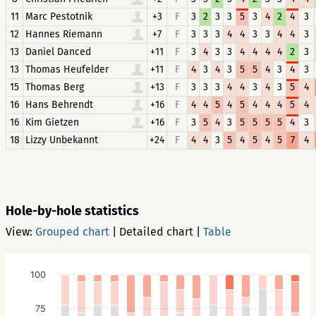
11
Marc Pestotnik
+3
F
3
2
3
3
5
3
4
2
4
3
12
Hannes Riemann
+7
F
3
3
3
4
4
3
3
4
4
3
13
Daniel Danced
+11
F
3
4
3
3
4
4
4
4
2
3
13
Thomas Heufelder
+11
F
4
3
4
3
5
5
4
3
4
3
15
Thomas Berg
+13
F
3
3
3
4
4
3
4
3
5
4
16
Hans Behrendt
+16
F
4
4
5
4
5
4
4
4
5
4
16
Kim Gietzen
+16
F
3
5
4
3
5
5
5
5
4
3
18
Lizzy Unbekannt
+24
F
4
4
3
5
4
5
4
5
7
4
Hole-by-hole statistics
View:
Grouped chart
|
Detailed chart
|
Table
100
75