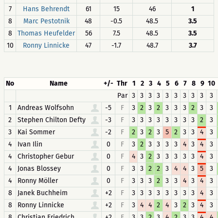
7
Hans Behrendt
61
15
46
1
8
Marc Pestotnik
48
-0.5
48.5
3.5
8
Thomas Heufelder
56
7.5
48.5
3.5
10
Ronny Linnicke
47
-1.7
48.7
3.7
No
Name
+/-
Thr
1
2
3
4
5
6
7
8
9
10
Par
3
3
3
3
3
3
3
3
3
3
1
Andreas Wolfsohn
-5
F
3
2
3
2
3
3
3
2
3
3
2
Stephen Chilton Defty
-3
F
3
3
3
3
3
3
3
3
2
3
3
Kai Sommer
-2
F
2
3
2
3
5
2
3
3
4
3
4
Ivan Ilin
0
F
3
2
3
3
3
3
4
3
4
3
4
Christopher Gebur
0
F
4
3
2
3
3
3
3
3
4
3
4
Jonas Blossey
0
F
3
3
2
2
3
4
4
3
5
3
4
Ronny Möller
0
F
3
3
3
2
3
3
4
3
4
3
8
Janek Buchheim
+2
F
3
3
3
3
3
3
3
3
4
3
8
Ronny Linnicke
+2
F
3
4
4
2
4
3
2
3
4
3
8
Christian Friedrich
+2
F
3
3
2
3
4
2
3
3
4
4