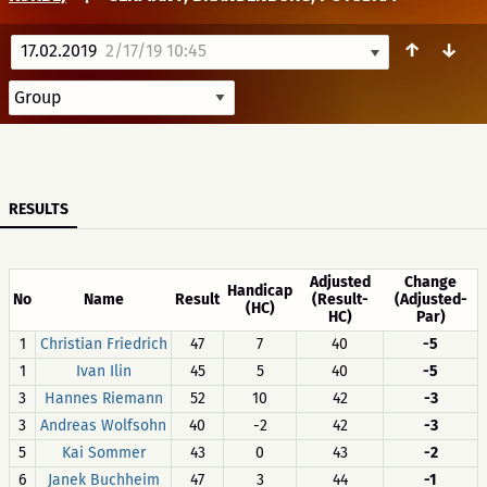
↑
↓
17.02.2019
2/17/19 10:45
RESULTS
Adjusted
Change
Handicap
No
Name
Result
(Result-
(Adjusted-
(HC)
HC)
Par)
1
Christian Friedrich
47
7
40
-5
1
Ivan Ilin
45
5
40
-5
3
Hannes Riemann
52
10
42
-3
3
Andreas Wolfsohn
40
-2
42
-3
5
Kai Sommer
43
0
43
-2
6
Janek Buchheim
47
3
44
-1