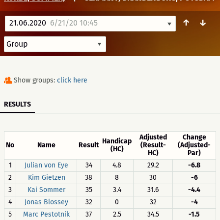
↑
↓
21.06.2020
6/21/20 10:45
Show groups:
click here
RESULTS
Adjusted
Change
Handicap
No
Name
Result
(Result-
(Adjusted-
(HC)
HC)
Par)
1
Julian von Eye
34
4.8
29.2
-6.8
2
Kim Gietzen
38
8
30
-6
3
Kai Sommer
35
3.4
31.6
-4.4
4
Jonas Blossey
32
0
32
-4
5
Marc Pestotnik
37
2.5
34.5
-1.5