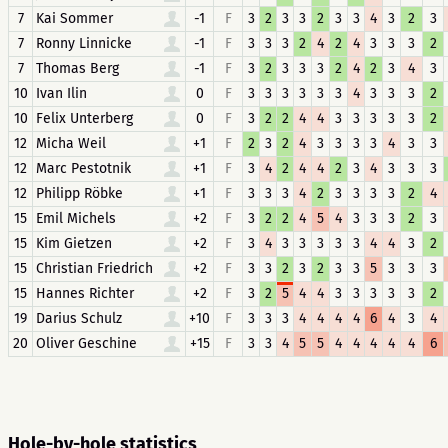
7
Kai Sommer
-1
F
3
2
3
3
2
3
3
4
3
2
3
7
Ronny Linnicke
-1
F
3
3
3
2
4
2
4
3
3
3
2
7
Thomas Berg
-1
F
3
2
3
3
3
2
4
2
3
4
3
10
Ivan Ilin
0
F
3
3
3
3
3
3
4
3
3
3
2
10
Felix Unterberg
0
F
3
2
2
4
4
3
3
3
3
3
2
12
Micha Weil
+1
F
2
3
2
4
3
3
3
3
4
3
3
12
Marc Pestotnik
+1
F
3
4
2
4
4
2
3
4
3
3
3
12
Philipp Röbke
+1
F
3
3
3
4
2
3
3
3
3
2
4
15
Emil Michels
+2
F
3
2
2
4
5
4
3
3
3
2
3
15
Kim Gietzen
+2
F
3
4
3
3
3
3
3
4
4
3
2
15
Christian Friedrich
+2
F
3
3
2
3
2
3
3
5
3
3
3
15
Hannes Richter
+2
F
3
2
5
4
4
3
3
3
3
3
2
19
Darius Schulz
+10
F
3
3
3
4
4
4
4
6
4
3
4
20
Oliver Geschine
+15
F
3
3
4
5
5
4
4
4
4
4
6
Hole-by-hole statistics