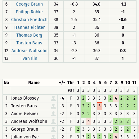
6
George Braun
34
-0.8
34.8
-1.2
7
Philipp Röbke
37
2
35
-1
8
Christian Friedrich
38
2.6
35.4
-0.6
9
Hannes Richter
38
2
36
0
9
Thomas Berg
35
-1
36
0
9
Torsten Baus
33
-3
36
0
12
Andreas Wolfsohn
34
-2.3
36.3
0.3
13
Ivan Ilin
36
-1
37
1
No
Name
+/-
Thr
1
2
3
4
5
6
7
8
9
10
11
Par
3
3
3
3
3
3
3
3
3
3
3
1
Jonas Blossey
-4
F
3
2
3
3
3
3
2
4
2
2
2
2
Torsten Baus
-3
F
3
2
2
3
5
3
3
3
2
2
2
3
André Geßner
-2
F
3
2
2
3
3
3
3
3
3
3
3
3
Andreas Wolfsohn
-2
F
3
3
4
3
3
3
3
2
2
2
3
3
George Braun
-2
F
2
3
3
3
3
3
3
2
3
2
3
3
Julian von Eye
-2
F
3
3
2
3
2
3
2
4
3
3
3