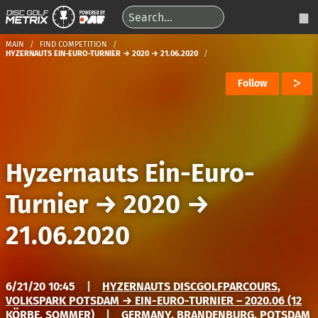
MAIN
FIND COMPETITION
HYZERNAUTS EIN-EURO-TURNIER → 2020 → 21.06.2020
Follow
Hyzernauts Ein-Euro-
Turnier
→
2020
→
21.06.2020
6/21/20 10:45
|
HYZERNAUTS DISCGOLFPARCOURS,
VOLKSPARK POTSDAM → EIN-EURO-TURNIER – 2020.06 (12
KÖRBE, SOMMER)
|
GERMANY, BRANDENBURG, POTSDAM