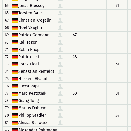
65
Jonas Blossey
41
65
Torsten Baus
67
Christian Kregelin
68
Noel Vaughn
69
Patrick Germann
47
70
Kai Hagen
71
Robin Knop
72
Patrick List
48
73
Frank Eidel
51
74
Sebastian Rehfeldt
75
Hussein Alsaadi
76
Lucca Pape
77
Marc Pestotnik
50
51
78
Giang Tong
79
Marius Dahlem
80
Philipp Stadler
54
81
Alessa Schwarz
Alexander Rohrmann