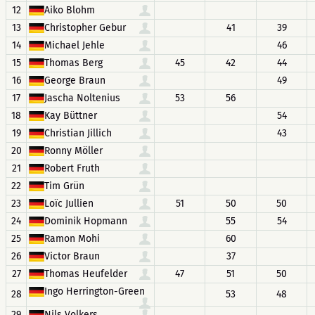
12
Aiko Blohm
13
Christopher Gebur
41
39
14
Michael Jehle
46
15
Thomas Berg
45
42
44
16
George Braun
49
17
Jascha Noltenius
53
56
18
Kay Büttner
54
19
Christian Jillich
43
20
Ronny Möller
21
Robert Fruth
22
Tim Grün
23
Loïc Jullien
51
50
50
24
Dominik Hopmann
55
54
25
Ramon Mohi
60
26
Victor Braun
37
27
Thomas Heufelder
47
51
50
Ingo Herrington-Green
28
53
48
29
Nils Volkers