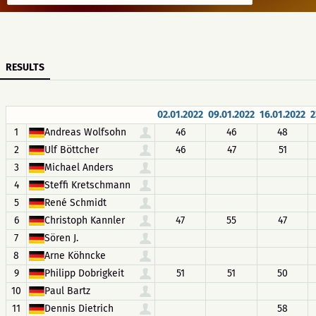
RESULTS
02.01.2022
09.01.2022
16.01.2022
2
1
Andreas Wolfsohn
46
46
48
2
Ulf Böttcher
46
47
51
3
Michael Anders
4
Steffi Kretschmann
5
René Schmidt
6
Christoph Kannler
47
55
47
7
Sören J.
8
Arne Köhncke
9
Philipp Dobrigkeit
51
51
50
10
Paul Bartz
11
Dennis Dietrich
58