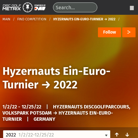
MAIN
FIND COMPETITION
HYZERNAUTS EIN-EURO-TURNIER → 2022
Follow
Hyzernauts Ein-Euro-
Turnier
→
2022
1/2/22 - 12/25/22
|
HYZERNAUTS DISCGOLFPARCOURS,
VOLKSPARK POTSDAM → HYZERNAUTS EIN-EURO-
TURNIER
|
GERMANY
↑
↓
2022
1/2/22-12/25/22