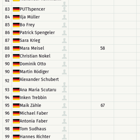
82
83
PUTTspencer
84
Ilja Müller
85
Bo Frey
86
Patrick Spengeler
87
Sara Krieg
88
Mara Meisel
58
89
Christian Nokel
90
Dominik Otto
90
Martin Rödiger
Alexander Schubert
92
93
Ana Maria Scutaru
94
Inken Trebbin
95
Maik Zähle
67
96
Michael Faber
97
Antonia Faber
98
Tom Sudhaus
99
Hannes Richter