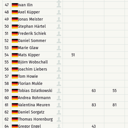
47
Ivan Ilin
48
Axel Küpper
49
Jonas Meister
50
Stephan Härtel
51
Frederik Schiek
52
Daniel Sommer
53
Marie Glaw
54
Mats Kipper
51
55
Björn Wobschall
56
Joachim Liebers
57
Tom Howie
58
Florian Mukle
59
Tobias Dziatkowski
63
55
60
Andrea Rohrmann
61
Valentina Meuren
83
81
62
Daniel Sorgatz
62
Thomas Horenburg
64
Gregor Engel
43