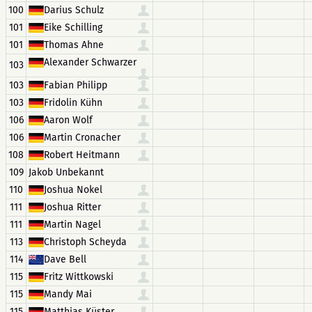
100
Darius Schulz
101
Eike Schilling
101
Thomas Ahne
Alexander Schwarzer
103
103
Fabian Philipp
103
Fridolin Kühn
106
Aaron Wolf
106
Martin Cronacher
108
Robert Heitmann
109
Jakob Unbekannt
110
Joshua Nokel
111
Joshua Ritter
111
Martin Nagel
113
Christoph Scheyda
114
Dave Bell
115
Fritz Wittkowski
115
Mandy Mai
115
Matthias Küster