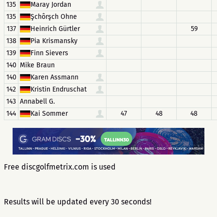
135
Maray Jordan
135
Şchôrşch Ohne
137
Heinrich Gürtler
59
138
Pia Krismansky
139
Finn Sievers
140
Mike Braun
140
Karen Assmann
142
Kristin Endruschat
143
Annabell G.
144
Kai Sommer
47
48
48
Free discgolfmetrix.com is used
Results will be updated every 30 seconds!