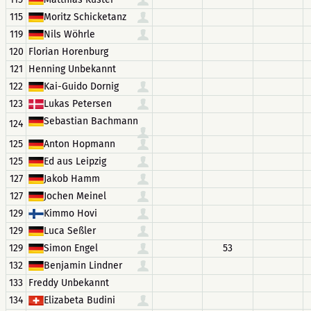
115
Moritz Schicketanz
119
Nils Wöhrle
120
Florian Horenburg
121
Henning Unbekannt
122
Kai-Guido Dornig
123
Lukas Petersen
Sebastian Bachmann
124
125
Anton Hopmann
125
Ed aus Leipzig
127
Jakob Hamm
127
Jochen Meinel
129
Kimmo Hovi
129
Luca Seßler
129
Simon Engel
53
132
Benjamin Lindner
133
Freddy Unbekannt
134
Elizabeta Budini