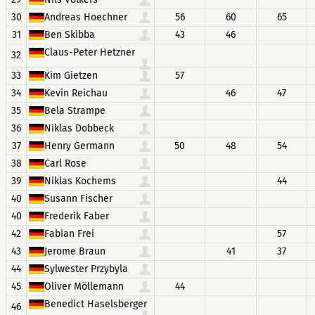
30
Andreas Hoechner
56
60
65
31
Ben Skibba
43
46
Claus-Peter Hetzner
32
33
Kim Gietzen
57
34
Kevin Reichau
46
47
35
Bela Strampe
36
Niklas Dobbeck
37
Henry Germann
50
48
54
38
Carl Rose
39
Niklas Kochems
44
40
Susann Fischer
40
Frederik Faber
42
Fabian Frei
57
43
Jerome Braun
41
37
44
Sylwester Przybyla
45
Oliver Möllemann
44
Benedict Haselsberger
46