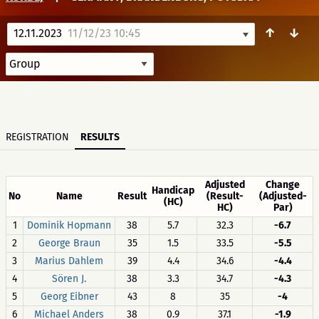
↑
↓
12.11.2023
11/12/23 10:45
REGISTRATION
RESULTS
Adjusted
Change
Handicap
No
Name
Result
(Result-
(Adjusted-
(HC)
HC)
Par)
1
Dominik Hopmann
38
5.7
32.3
-6.7
2
George Braun
35
1.5
33.5
-5.5
3
Marius Dahlem
39
4.4
34.6
-4.4
4
Sören J.
38
3.3
34.7
-4.3
5
Georg Eibner
43
8
35
-4
6
Michael Anders
38
0.9
37.1
-1.9