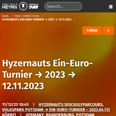
MAIN
FIND COMPETITION
HYZERNAUTS EIN-EURO-TURNIER → 2023 → 12.11.2023
Follow
Hyzernauts Ein-Euro-
Turnier
→
2023
→
12.11.2023
11/12/23 10:45
|
HYZERNAUTS DISCGOLFPARCOURS,
VOLKSPARK POTSDAM → EIN-EURO-TURNIER – 2023.04 (13
KÖRBE)
|
GERMANY, BRANDENBURG, POTSDAM