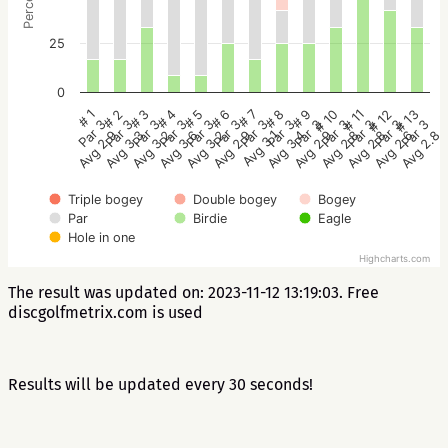
25
0
# 7
# 8
# 9
# 10
# 11
# 12
# 13
# 1
# 2
# 3
# 4
# 5
# 6
Par 3
Par 3
Par 3
Par 3
Par 3
Par 3
Par 3
Par 3
Par 3
Par 3
Par 3
Par 3
Par 3
Avg 3.1
Avg 3.4
Avg 2.9
Avg 2.8
Avg 2.8
Avg 2.6
Avg 2.8
Avg 2.9
Avg 3.3
Avg 3.2
Avg 3.6
Avg 3.2
Avg 2.9
Triple bogey
Double bogey
Bogey
Par
Birdie
Eagle
Hole in one
Highcharts.com
The result was updated on: 2023-11-12 13:19:03. Free
discgolfmetrix.com is used
Results will be updated every 30 seconds!