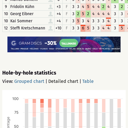
9
Fridolin Kühn
+3
F
3
3
4
5
4
4
2
4
3
2
10
Georg Eibner
+4
F
3
2
5
2
4
4
4
4
3
3
10
Kai Sommer
+4
F
3
5
3
4
3
3
3
4
3
3
12
Steffi Kretschmann
+10
F
3
3
6
5
3
3
4
4
3
5
Hole-by-hole statistics
View:
Grouped chart
|
Detailed chart
|
Table
100
75
Percentage
50