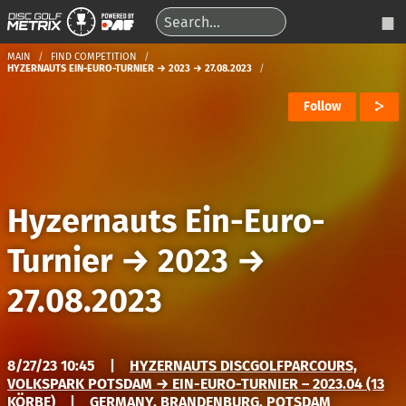
MAIN
FIND COMPETITION
HYZERNAUTS EIN-EURO-TURNIER → 2023 → 27.08.2023
Follow
Hyzernauts Ein-Euro-
Turnier
→
2023
→
27.08.2023
8/27/23 10:45
|
HYZERNAUTS DISCGOLFPARCOURS,
VOLKSPARK POTSDAM → EIN-EURO-TURNIER – 2023.04 (13
KÖRBE)
|
GERMANY, BRANDENBURG, POTSDAM