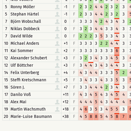
5
Ronny Möller
-1
F
2
3
2
4
4
2
3
2
3
5
Stephan Härtel
-1
F
2
3
3
4
4
2
3
2
3
7
Björn Wobschall
0
F
3
3
3
4
2
4
3
4
3
7
Niklas Dobbeck
0
F
3
2
3
4
4
3
3
4
3
7
David Wilde
0
F
2
2
2
3
5
3
3
4
3
10
Michael Anders
+1
F
3
3
3
3
2
2
4
4
3
11
Kai Sommer
+2
F
3
3
3
3
3
3
3
6
3
12
Alexander Schubert
+3
F
3
2
3
4
3
3
4
5
3
12
Ulf Böttcher
+3
F
3
4
4
3
4
3
4
4
3
14
Felix Unterberg
+4
F
4
3
4
4
3
3
3
5
2
15
Steffi Kretschmann
+5
F
3
4
3
3
4
3
3
5
3
16
Sören J.
+7
F
3
3
4
4
4
2
3
4
3
17
Danilo Voß
+11
F
4
3
4
5
4
3
4
5
4
18
Alex Mai
+12
F
4
4
4
5
4
3
4
4
4
19
Martin Wachsmuth
+18
F
4
6
3
5
3
4
5
5
3
20
Marie-Luise Baumann
+38
F
4
5
8
8
5
4
5
8
7