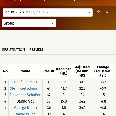
↑
↓
27.08.2023
8/27/23 10:45
REGISTRATION
RESULTS
Adjusted
Change
Handicap
No
Name
Result
(Result-
(Adjusted-
(HC)
HC)
Par)
1
René Schmidt
31
0.2
30.8
-8.2
2
Steffi Kretschmann
44
11.7
32.3
-6.7
3
Alexander Schubert
42
8
34
-5
4
Danilo Voß
50
15.8
34.2
-4.8
4
George Braun
36
1.8
34.2
-4.8
6
David Wilde
39
4
35
-4