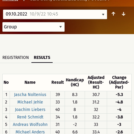
↑
↓
09.10.2022
10/9/22 10:45
REGISTRATION
RESULTS
Adjusted
Change
Handicap
No
Name
Result
(Result-
(Adjusted-
(HC)
HC)
Par)
1
Jascha Noltenius
39
8.3
30.7
-5.3
2
Michael Jehle
33
1.8
31.2
-4.8
3
Joachim Liebers
40
8
32
-4
4
René Schmidt
34
1.8
32.2
-3.8
5
Andreas Wolfsohn
31
-2
33
-3
6
Michael Anders
40
6.6
33.4
-2.6