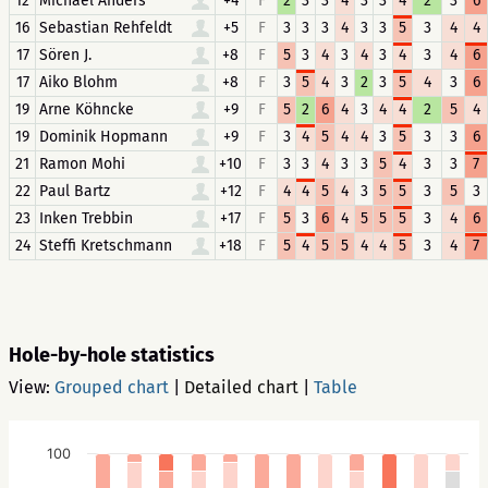
12
Michael Anders
+4
F
2
3
3
4
3
3
4
2
3
6
16
Sebastian Rehfeldt
+5
F
3
3
3
4
3
3
5
3
4
4
17
Sören J.
+8
F
5
3
4
3
4
3
4
3
4
6
17
Aiko Blohm
+8
F
3
5
4
3
2
3
5
4
3
6
19
Arne Köhncke
+9
F
5
2
6
4
3
4
4
2
5
4
19
Dominik Hopmann
+9
F
3
4
5
4
4
3
5
3
3
6
21
Ramon Mohi
+10
F
3
3
4
3
3
5
4
3
3
7
22
Paul Bartz
+12
F
4
4
5
4
3
5
5
3
5
3
23
Inken Trebbin
+17
F
5
3
6
4
5
5
5
3
4
6
24
Steffi Kretschmann
+18
F
5
4
5
5
4
4
5
3
4
7
Hole-by-hole statistics
View:
Grouped chart
|
Detailed chart
|
Table
100