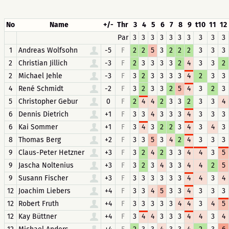
No
Name
+/-
Thr
3
4
5
6
7
8
9
t10
11
12
Par
3
3
3
3
3
3
3
3
3
3
1
Andreas Wolfsohn
-5
F
2
2
5
3
2
2
2
3
3
3
2
Christian Jillich
-3
F
2
3
3
3
3
2
4
3
3
2
2
Michael Jehle
-3
F
3
2
3
3
3
3
4
2
3
3
4
René Schmidt
-2
F
3
2
3
3
2
5
4
3
2
3
5
Christopher Gebur
0
F
2
4
4
2
3
3
2
3
3
4
6
Dennis Dietrich
+1
F
3
3
4
3
3
3
4
3
3
3
6
Kai Sommer
+1
F
3
4
3
2
2
3
4
3
4
3
8
Thomas Berg
+2
F
3
3
5
3
4
2
4
3
3
3
9
Claus-Peter Hetzner
+3
F
3
2
4
2
3
3
4
4
3
5
9
Jascha Noltenius
+3
F
3
2
3
4
3
3
4
4
2
5
9
Susann Fischer
+3
F
3
3
3
3
3
3
4
4
3
4
12
Joachim Liebers
+4
F
3
3
4
5
3
3
4
3
3
3
12
Robert Fruth
+4
F
3
3
3
3
3
4
4
3
4
5
12
Kay Büttner
+4
F
3
4
4
3
3
3
4
4
3
4