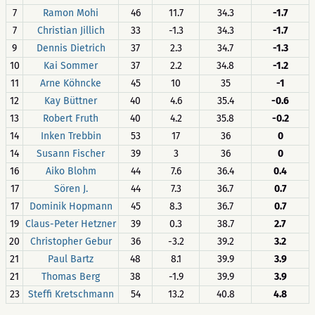
7
Ramon Mohi
46
11.7
34.3
-1.7
7
Christian Jillich
33
-1.3
34.3
-1.7
9
Dennis Dietrich
37
2.3
34.7
-1.3
10
Kai Sommer
37
2.2
34.8
-1.2
11
Arne Köhncke
45
10
35
-1
12
Kay Büttner
40
4.6
35.4
-0.6
13
Robert Fruth
40
4.2
35.8
-0.2
14
Inken Trebbin
53
17
36
0
14
Susann Fischer
39
3
36
0
16
Aiko Blohm
44
7.6
36.4
0.4
17
Sören J.
44
7.3
36.7
0.7
17
Dominik Hopmann
45
8.3
36.7
0.7
19
Claus-Peter Hetzner
39
0.3
38.7
2.7
20
Christopher Gebur
36
-3.2
39.2
3.2
21
Paul Bartz
48
8.1
39.9
3.9
21
Thomas Berg
38
-1.9
39.9
3.9
23
Steffi Kretschmann
54
13.2
40.8
4.8