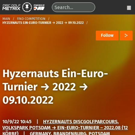
MAIN
FIND COMPETITION
HYZERNAUTS EIN-EURO-TURNIER → 2022 → 09.10.2022
Follow
Hyzernauts Ein-Euro-
Turnier
→
2022
→
09.10.2022
10/9/22 10:45
|
HYZERNAUTS DISCGOLFPARCOURS,
VOLKSPARK POTSDAM → EIN-EURO-TURNIER – 2022.08 (12
KÖRBE)
|
GERMANY, BRANDENBURG, POTSDAM