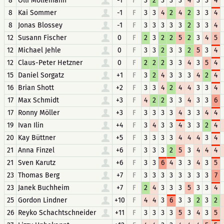
8
Olli Möllemann
-1
F
3
2
3
3
3
4
3
3
4
8
Kai Sommer
-1
F
3
3
4
2
4
2
3
3
4
8
Jonas Blossey
-1
F
3
3
3
3
3
2
3
3
4
12
Susann Fischer
0
F
2
3
2
2
5
2
3
4
5
12
Michael Jehle
0
F
3
3
2
3
3
2
5
3
4
12
Claus-Peter Hetzner
0
F
2
2
2
3
3
4
3
5
4
15
Daniel Sorgatz
+1
F
3
2
4
3
3
3
4
2
4
16
Brian Shott
+2
F
3
3
4
2
4
4
3
3
4
17
Max Schmidt
+3
F
4
2
2
3
3
4
3
3
6
17
Ronny Möller
+3
F
3
3
3
3
4
3
3
4
4
19
Ivan Ilin
+4
F
3
4
3
3
4
3
3
2
4
20
Kay Büttner
+5
F
3
3
3
3
4
4
4
3
4
21
Anna Finzel
+6
F
3
3
3
2
5
3
4
4
4
21
Sven Karutz
+6
F
3
3
6
4
3
3
4
3
5
23
Thomas Berg
+7
F
3
3
3
3
3
3
3
3
7
23
Janek Buchheim
+7
F
2
4
3
3
3
5
3
3
4
25
Gordon Lindner
+10
F
4
4
3
6
3
3
2
3
2
26
Reyko Schachtschneider
+11
F
3
3
3
3
5
3
4
3
5