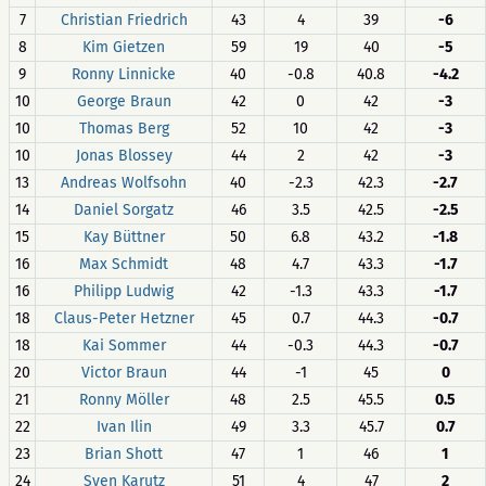
7
Christian Friedrich
43
4
39
-6
8
Kim Gietzen
59
19
40
-5
9
Ronny Linnicke
40
-0.8
40.8
-4.2
10
George Braun
42
0
42
-3
10
Thomas Berg
52
10
42
-3
10
Jonas Blossey
44
2
42
-3
13
Andreas Wolfsohn
40
-2.3
42.3
-2.7
14
Daniel Sorgatz
46
3.5
42.5
-2.5
15
Kay Büttner
50
6.8
43.2
-1.8
16
Max Schmidt
48
4.7
43.3
-1.7
16
Philipp Ludwig
42
-1.3
43.3
-1.7
18
Claus-Peter Hetzner
45
0.7
44.3
-0.7
18
Kai Sommer
44
-0.3
44.3
-0.7
20
Victor Braun
44
-1
45
0
21
Ronny Möller
48
2.5
45.5
0.5
22
Ivan Ilin
49
3.3
45.7
0.7
23
Brian Shott
47
1
46
1
24
Sven Karutz
51
4
47
2