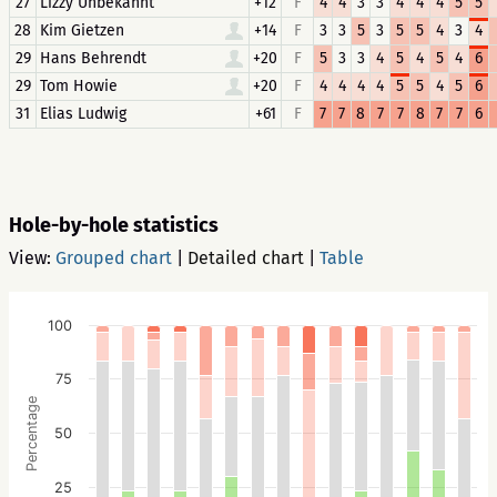
27
Lizzy Unbekannt
+12
F
4
4
3
3
4
4
4
5
5
28
Kim Gietzen
+14
F
3
3
5
3
5
5
4
3
4
29
Hans Behrendt
+20
F
5
3
3
4
5
4
5
4
6
29
Tom Howie
+20
F
4
4
4
4
5
5
4
5
6
31
Elias Ludwig
+61
F
7
7
8
7
7
8
7
7
6
Hole-by-hole statistics
View:
Grouped chart
|
Detailed chart
|
Table
100
75
Percentage
50
25