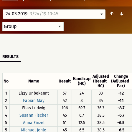
↑
↓
24.03.2019
3/24/19 10:45
RESULTS
Adjusted
Change
Handicap
No
Name
Result
(Result-
(Adjusted-
(HC)
HC)
Par)
1
Lizzy Unbekannt
57
24
33
-12
2
Fabian May
42
8
34
-11
3
Elias Ludwig
106
69.7
36.3
-8.7
4
Susann Fischer
45
6.7
38.3
-6.7
5
Anna Finzel
51
12.5
38.5
-6.5
5
Michael Jehle
45
6.5
38.5
-6.5