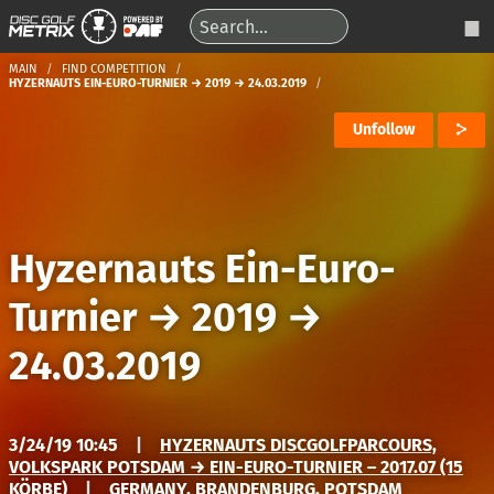
MAIN
FIND COMPETITION
HYZERNAUTS EIN-EURO-TURNIER → 2019 → 24.03.2019
Unfollow
Hyzernauts Ein-Euro-
Turnier
→
2019
→
24.03.2019
3/24/19 10:45
|
HYZERNAUTS DISCGOLFPARCOURS,
VOLKSPARK POTSDAM → EIN-EURO-TURNIER – 2017.07 (15
KÖRBE)
|
GERMANY, BRANDENBURG, POTSDAM