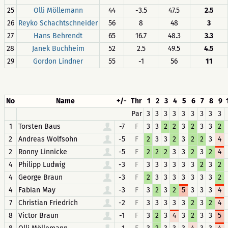
25
Olli Möllemann
44
-3.5
47.5
2.5
26
Reyko Schachtschneider
56
8
48
3
27
Hans Behrendt
65
16.7
48.3
3.3
28
Janek Buchheim
52
2.5
49.5
4.5
29
Gordon Lindner
55
-1
56
11
No
Name
+/-
Thr
1
2
3
4
5
6
7
8
9
Par
3
3
3
3
3
3
3
3
3
1
Torsten Baus
-7
F
3
3
2
2
3
2
3
3
2
2
Andreas Wolfsohn
-5
F
2
3
3
2
3
2
2
3
4
2
Ronny Linnicke
-5
F
2
2
2
3
3
2
3
2
4
4
Philipp Ludwig
-3
F
3
3
3
3
3
3
2
3
2
4
George Braun
-3
F
2
3
3
3
3
3
3
3
2
4
Fabian May
-3
F
3
2
3
2
5
3
3
3
4
7
Christian Friedrich
-2
F
3
3
3
3
3
2
3
2
4
8
Victor Braun
-1
F
3
2
3
4
3
2
3
3
5