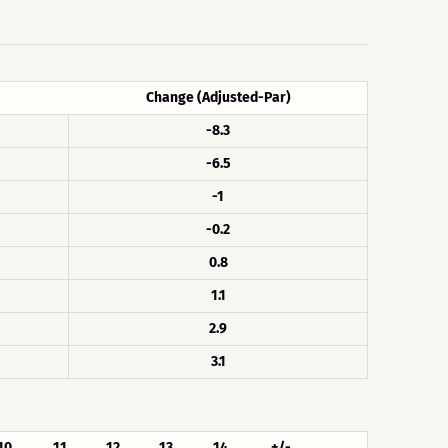
Change (Adjusted-Par)
-8.3
-6.5
-1
-0.2
0.8
1.1
2.9
3.1
10
11
12
13
14
+/-