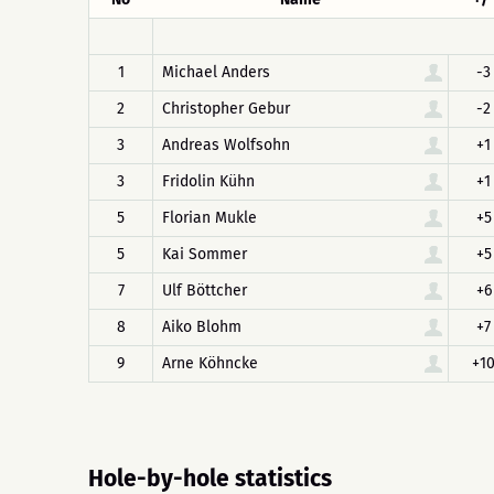
1
Michael Anders
-3
2
Christopher Gebur
-2
3
Andreas Wolfsohn
+1
3
Fridolin Kühn
+1
5
Florian Mukle
+5
5
Kai Sommer
+5
7
Ulf Böttcher
+6
8
Aiko Blohm
+7
9
Arne Köhncke
+1
Hole-by-hole statistics