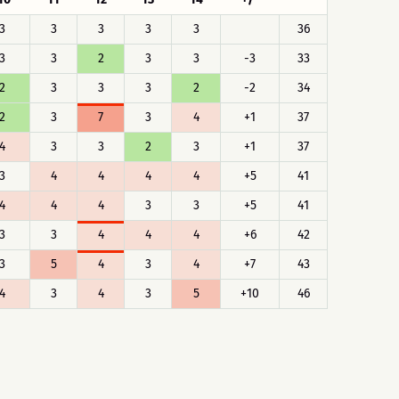
3
3
3
3
3
36
3
3
2
3
3
-3
33
2
3
3
3
2
-2
34
2
3
7
3
4
+1
37
4
3
3
2
3
+1
37
3
4
4
4
4
+5
41
4
4
4
3
3
+5
41
3
3
4
4
4
+6
42
3
5
4
3
4
+7
43
4
3
4
3
5
+10
46