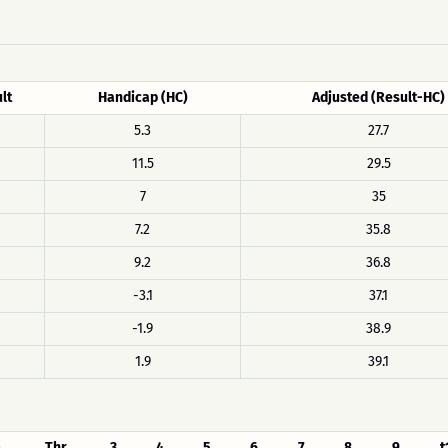
lt
Handicap (HC)
Adjusted (Result-HC)
5.3
27.7
11.5
29.5
7
35
7.2
35.8
9.2
36.8
-3.1
37.1
-1.9
38.9
1.9
39.1
-
Thr
3
4
5
6
7
8
9
t