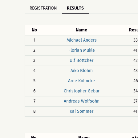
REGISTRATION
RESULTS
No
Name
Resu
1
Michael Anders
33
2
Florian Mukle
41
3
Ulf Böttcher
42
4
Aiko Blohm
43
5
Arne Köhncke
46
6
Christopher Gebur
34
7
Andreas Wolfsohn
37
8
Kai Sommer
41
No
Name
+/