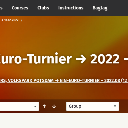
cs
Courses
Clubs
Instructions
Bagtag
→ 11.12.2022
uro-Turnier
→
2022
S, VOLKSPARK POTSDAM → EIN-EURO-TURNIER – 2022.08 (12
↑
↓