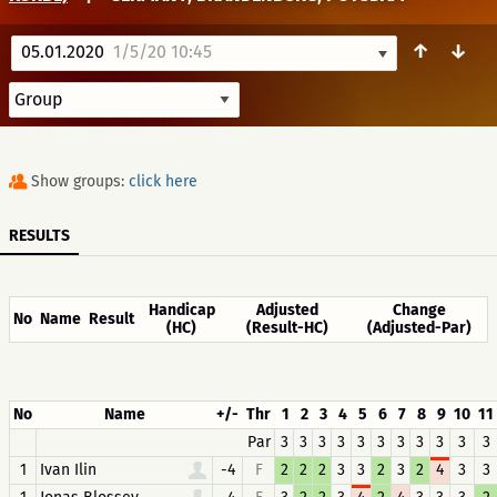
↑
↓
05.01.2020
1/5/20 10:45
Show groups:
click here
RESULTS
Handicap
Adjusted
Change
No
Name
Result
(HC)
(Result-HC)
(Adjusted-Par)
No
Name
+/-
Thr
1
2
3
4
5
6
7
8
9
10
11
Par
3
3
3
3
3
3
3
3
3
3
3
1
Ivan Ilin
-4
F
2
2
2
3
3
2
3
2
4
3
3