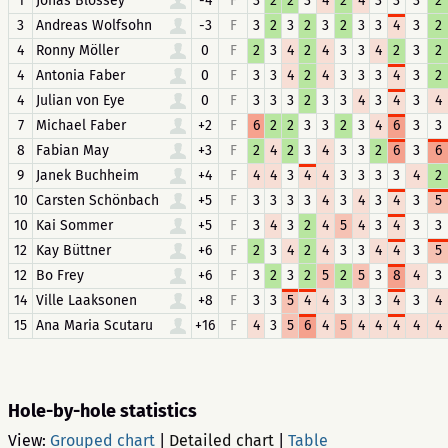
1
Jonas Blossey
-4
F
3
2
2
3
4
2
4
3
3
3
2
3
Andreas Wolfsohn
-3
F
3
2
3
2
3
2
3
3
4
3
2
4
Ronny Möller
0
F
2
3
4
2
4
3
3
4
2
3
2
4
Antonia Faber
0
F
3
3
4
2
4
3
3
3
4
3
2
4
Julian von Eye
0
F
3
3
3
2
3
3
4
3
4
3
4
7
Michael Faber
+2
F
6
2
2
3
3
2
3
4
6
3
3
8
Fabian May
+3
F
2
4
2
3
4
3
3
2
6
3
6
9
Janek Buchheim
+4
F
4
4
3
4
4
3
3
3
3
4
2
10
Carsten Schönbach
+5
F
3
3
3
3
4
3
4
3
4
3
5
10
Kai Sommer
+5
F
3
4
3
2
4
5
4
3
4
3
3
12
Kay Büttner
+6
F
2
3
4
2
4
3
3
4
4
3
5
12
Bo Frey
+6
F
3
2
3
2
5
2
5
3
8
4
3
14
Ville Laaksonen
+8
F
3
3
5
4
4
3
3
3
4
3
4
15
Ana Maria Scutaru
+16
F
4
3
5
6
4
5
4
4
4
4
4
Hole-by-hole statistics
View:
Grouped chart
|
Detailed chart
|
Table