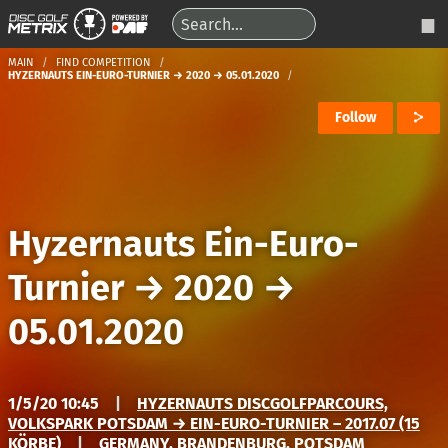
MAIN
FIND COMPETITION
HYZERNAUTS EIN-EURO-TURNIER → 2020 → 05.01.2020
Follow
Hyzernauts Ein-Euro-
Turnier
→
2020
→
05.01.2020
1/5/20 10:45
|
HYZERNAUTS DISCGOLFPARCOURS,
VOLKSPARK POTSDAM → EIN-EURO-TURNIER – 2017.07 (15
KÖRBE)
|
GERMANY, BRANDENBURG, POTSDAM