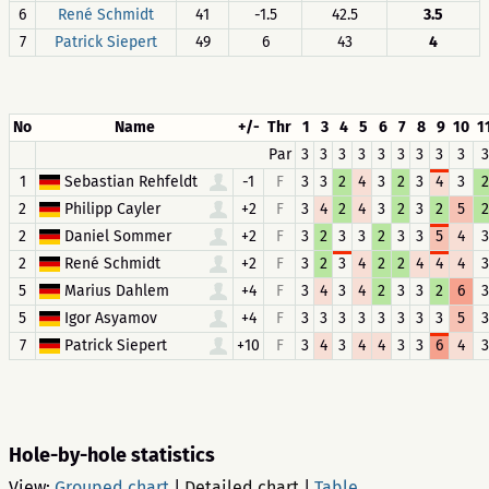
6
René Schmidt
41
-1.5
42.5
3.5
7
Patrick Siepert
49
6
43
4
No
Name
+/-
Thr
1
3
4
5
6
7
8
9
10
1
Par
3
3
3
3
3
3
3
3
3
3
1
Sebastian Rehfeldt
-1
F
3
3
2
4
3
2
3
4
3
2
2
Philipp Cayler
+2
F
3
4
2
4
3
2
3
2
5
2
2
Daniel Sommer
+2
F
3
2
3
3
2
3
3
5
4
3
2
René Schmidt
+2
F
3
2
3
4
2
2
4
4
4
3
5
Marius Dahlem
+4
F
3
4
3
4
2
3
3
2
6
3
5
Igor Asyamov
+4
F
3
3
3
3
3
3
3
3
5
3
7
Patrick Siepert
+10
F
3
4
3
4
4
3
3
6
4
3
Hole-by-hole statistics
View:
Grouped chart
|
Detailed chart
|
Table