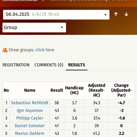
↑
↓
06.04.2025
4/6/25 10:45
Show groups:
click here
REGISTRATION
COMMENTS (0)
RESULTS
Adjusted
Change
Handicap
No
Name
Result
(Result-
(Adjusted-
(HC)
HC)
Par)
1
Sebastian Rehfeldt
38
3.7
34.3
-4.7
2
Igor Asyamov
43
6
37
-2
3
Philipp Cayler
41
3.6
37.4
-1.6
4
Daniel Sommer
41
2
39
0
5
Marius Dahlem
43
1.8
41.2
2.2