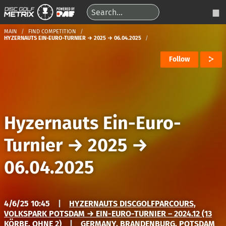
MAIN
FIND COMPETITION
HYZERNAUTS EIN-EURO-TURNIER → 2025 → 06.04.2025
Follow
Hyzernauts Ein-Euro-
Turnier
→
2025
→
06.04.2025
4/6/25 10:45
|
HYZERNAUTS DISCGOLFPARCOURS,
VOLKSPARK POTSDAM → EIN-EURO-TURNIER – 2024.12 (13
KÖRBE, OHNE 2)
|
GERMANY, BRANDENBURG, POTSDAM