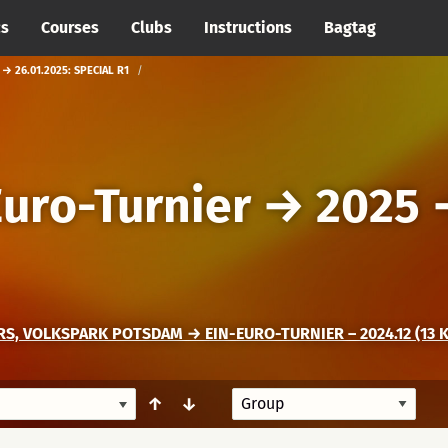
cs
Courses
Clubs
Instructions
Bagtag
 26.01.2025: SPECIAL R1
uro-Turnier
→
2025
, VOLKSPARK POTSDAM → EIN-EURO-TURNIER – 2024.12 (13 K
↑
↓