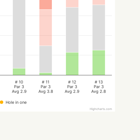
# 10
# 11
# 12
# 13
Par 3
Par 3
Par 3
Par 3
Avg 2.9
Avg 3.8
Avg 2.9
Avg 2.8
Hole in one
Highcharts.com