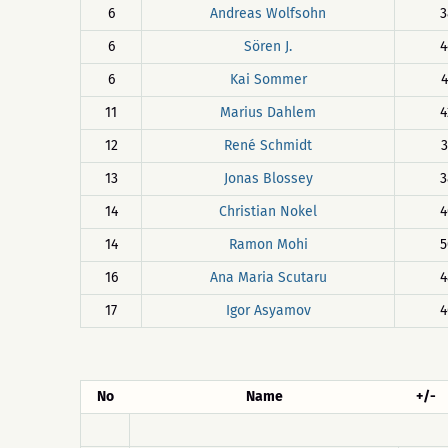
6
Andreas Wolfsohn
3
6
Sören J.
4
6
Kai Sommer
4
11
Marius Dahlem
4
12
René Schmidt
3
13
Jonas Blossey
3
14
Christian Nokel
4
14
Ramon Mohi
5
16
Ana Maria Scutaru
4
17
Igor Asyamov
4
No
Name
+/-