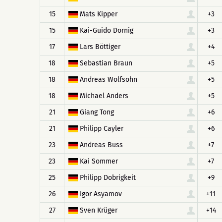
15
Mats Kipper
+3
15
Kai-Guido Dornig
+3
17
Lars Böttiger
+4
18
Sebastian Braun
+5
18
Andreas Wolfsohn
+5
18
Michael Anders
+5
21
Giang Tong
+6
21
Philipp Cayler
+6
23
Andreas Buss
+7
23
Kai Sommer
+7
25
Philipp Dobrigkeit
+9
26
Igor Asyamov
+11
27
Sven Krüger
+14