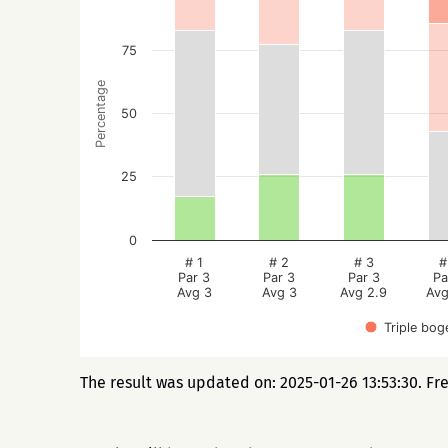
75
Percentage
50
25
0
# 1
# 2
# 3
#
Par 3
Par 3
Par 3
Pa
Avg 3
Avg 3
Avg 2.9
Avg
Triple bog
The result was updated on: 2025-01-26 13:53:30. Fr