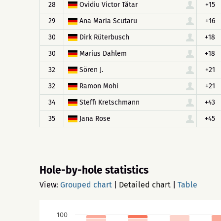
28
Ovidiu Victor Tătar
+15
29
Ana Maria Scutaru
+16
30
Dirk Rüterbusch
+18
30
Marius Dahlem
+18
32
Sören J.
+21
32
Ramon Mohi
+21
34
Steffi Kretschmann
+43
35
Jana Rose
+45
Hole-by-hole statistics
View:
Grouped chart
|
Detailed chart
|
Table
100