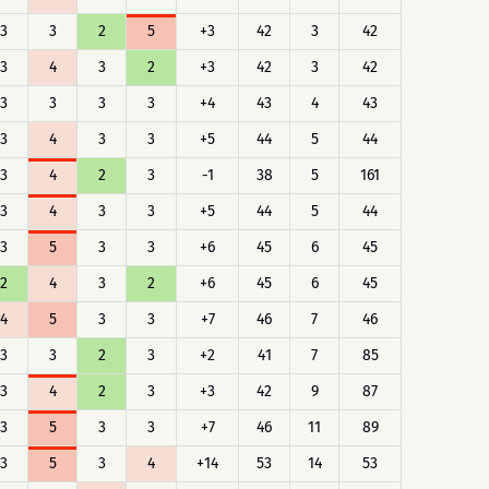
3
3
2
5
+3
42
3
42
3
4
3
2
+3
42
3
42
3
3
3
3
+4
43
4
43
3
4
3
3
+5
44
5
44
3
4
2
3
-1
38
5
161
3
4
3
3
+5
44
5
44
3
5
3
3
+6
45
6
45
2
4
3
2
+6
45
6
45
4
5
3
3
+7
46
7
46
3
3
2
3
+2
41
7
85
3
4
2
3
+3
42
9
87
3
5
3
3
+7
46
11
89
3
5
3
4
+14
53
14
53