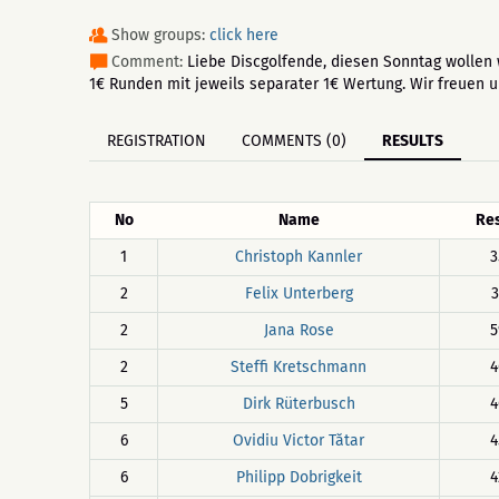
Show groups:
click here
Comment:
Liebe Discgolfende, diesen Sonntag wollen 
1€ Runden mit jeweils separater 1€ Wertung. Wir freuen u
REGISTRATION
COMMENTS (0)
RESULTS
No
Name
Res
1
Christoph Kannler
3
2
Felix Unterberg
3
2
Jana Rose
5
2
Steffi Kretschmann
4
5
Dirk Rüterbusch
4
6
Ovidiu Victor Tătar
4
6
Philipp Dobrigkeit
4