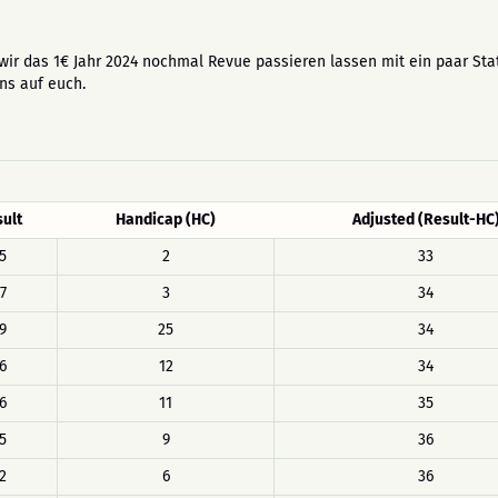
wir das 1€ Jahr 2024 nochmal Revue passieren lassen mit ein paar Stat
ns auf euch.
ult
Handicap (HC)
Adjusted (Result-HC
5
2
33
7
3
34
9
25
34
6
12
34
6
11
35
5
9
36
2
6
36