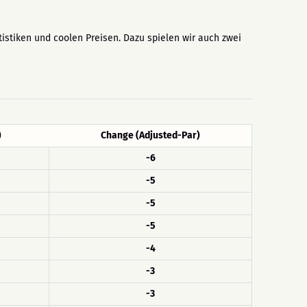
istiken und coolen Preisen. Dazu spielen wir auch zwei
)
Change (Adjusted-Par)
-6
-5
-5
-5
-4
-3
-3