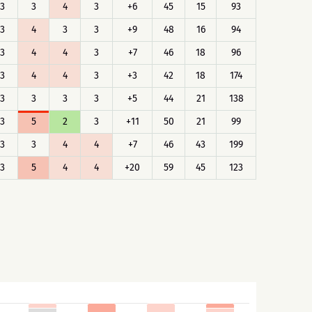
3
3
4
3
+6
45
15
93
3
4
3
3
+9
48
16
94
3
4
4
3
+7
46
18
96
3
4
4
3
+3
42
18
174
3
3
3
3
+5
44
21
138
3
5
2
3
+11
50
21
99
3
3
4
4
+7
46
43
199
3
5
4
4
+20
59
45
123