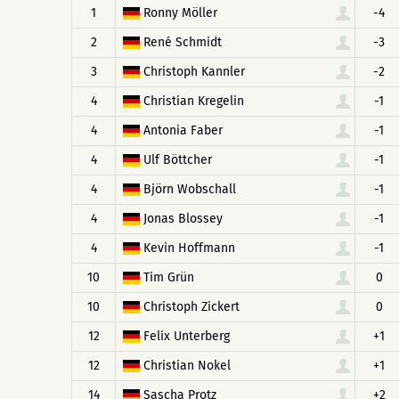
1
Ronny Möller
-4
2
René Schmidt
-3
3
Christoph Kannler
-2
4
Christian Kregelin
-1
4
Antonia Faber
-1
4
Ulf Böttcher
-1
4
Björn Wobschall
-1
4
Jonas Blossey
-1
4
Kevin Hoffmann
-1
10
Tim Grün
0
10
Christoph Zickert
0
12
Felix Unterberg
+1
12
Christian Nokel
+1
14
Sascha Protz
+2