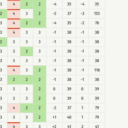
3
4
2
2
-4
35
-4
35
2
4
3
2
-2
37
-3
153
3
4
2
2
-4
35
-2
76
3
4
3
3
-1
38
-1
38
2
3
3
3
-1
38
-1
38
3
3
2
3
-1
38
-1
38
3
3
3
3
-1
38
-1
38
3
4
3
2
-1
38
-1
116
3
2
2
2
-1
38
-1
38
3
3
3
2
0
39
0
39
3
3
3
2
0
39
0
39
3
4
2
2
-2
37
1
79
3
3
3
2
+1
40
1
79
3
4
3
3
+2
41
2
41