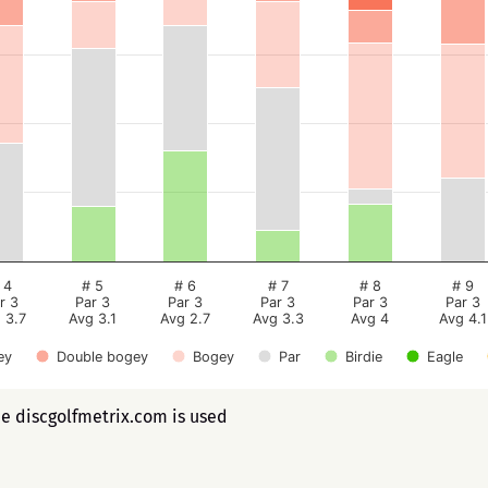
 4
# 5
# 6
# 7
# 8
# 9
r 3
Par 3
Par 3
Par 3
Par 3
Par 3
 3.7
Avg 3.1
Avg 2.7
Avg 3.3
Avg 4
Avg 4.1
ey
Double bogey
Bogey
Par
Birdie
Eagle
ee discgolfmetrix.com is used