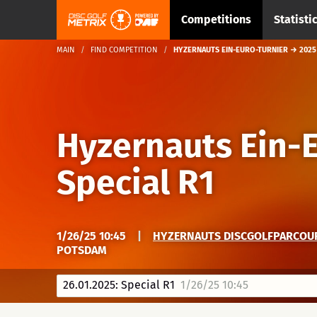
Competitions
Statisti
MAIN
FIND COMPETITION
HYZERNAUTS EIN-EURO-TURNIER → 2025 →
Hyzernauts Ein-E
Special R1
1/26/25 10:45
|
HYZERNAUTS DISCGOLFPARCOURS
POTSDAM
26.01.2025: Special R1
1/26/25 10:45