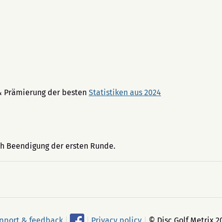
k & Prämierung der besten
Statistiken aus 2024
ch Beendigung der ersten Runde.
pport & feedback
|
|
Privacy policy
|
© Disc Golf Metrix 2