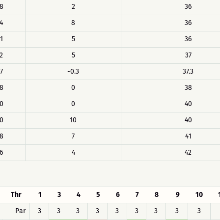
8
2
36
4
8
36
1
5
36
2
5
37
7
-0.3
37.3
8
0
38
0
0
40
0
10
40
8
7
41
6
4
42
Thr
1
3
4
5
6
7
8
9
10
Par
3
3
3
3
3
3
3
3
3