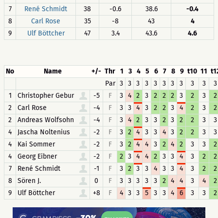
7
René Schmidt
38
-0.6
38.6
-0.4
8
Carl Rose
35
-8
43
4
9
Ulf Böttcher
47
3.4
43.6
4.6
No
Name
+/-
Thr
1
3
4
5
6
7
8
9
t10
11
t1
Par
3
3
3
3
3
3
3
3
3
3
3
1
Christopher Gebur
-5
F
3
4
2
3
2
2
2
3
2
3
2
2
Carl Rose
-4
F
3
3
4
3
2
2
3
4
2
3
2
2
Andreas Wolfsohn
-4
F
3
4
2
3
3
2
3
2
2
3
3
4
Jascha Noltenius
-2
F
3
2
4
3
3
4
3
2
2
3
3
4
Kai Sommer
-2
F
3
2
4
4
3
2
4
2
3
3
2
4
Georg Eibner
-2
F
2
3
4
4
2
3
3
4
3
2
2
7
René Schmidt
-1
F
3
2
3
3
4
3
3
4
3
2
2
8
Sören J.
0
F
3
3
3
3
3
2
4
4
3
4
2
9
Ulf Böttcher
+8
F
4
3
3
5
3
3
4
6
3
3
2