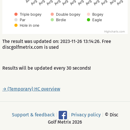
Triple bogey
Double bogey
Bogey
Par
Birdie
Eagle
Hole in one
Highcharts.com
The result was updated on: 2023-11-26 13:14:26. Free
discgolfmetrix.com is used
Results will be updated every 30 seconds!
→ (Temporary) HC overview
Support & feedback
|
|
Privacy policy
|
© Disc
Golf Metrix 2026