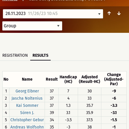
↑
↓
26.11.2023
11/26/23 10:45
REGISTRATION
RESULTS
Change
Handicap
Adjusted
No
Name
Result
(Adjusted-
(HC)
(Result-HC)
Par)
1
Georg Eibner
37
7
30
-9
2
Jascha Noltenius
37
4
33
-6
3
Kai Sommer
37
1.3
35.7
-3.3
4
Sören J.
39
3.1
35.9
-3.1
5
Christopher Gebur
34
-3.5
37.5
-1.5
6
Andreas Wolfsohn
35
-3
38
-1