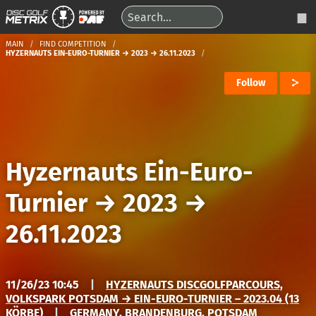
MAIN
FIND COMPETITION
HYZERNAUTS EIN-EURO-TURNIER → 2023 → 26.11.2023
Follow
Hyzernauts Ein-Euro-
Turnier
→
2023
→
26.11.2023
11/26/23 10:45
|
HYZERNAUTS DISCGOLFPARCOURS,
VOLKSPARK POTSDAM → EIN-EURO-TURNIER – 2023.04 (13
KÖRBE)
|
GERMANY, BRANDENBURG, POTSDAM