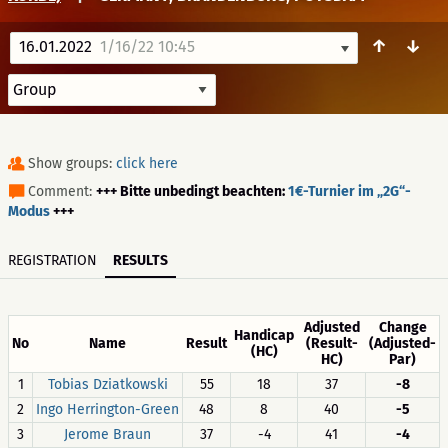
↑
↓
16.01.2022
1/16/22 10:45
Show groups:
click here
Comment:
+++ Bitte unbedingt beachten:
1€-Turnier im „2G“-
Modus
+++
REGISTRATION
RESULTS
Adjusted
Change
Handicap
No
Name
Result
(Result-
(Adjusted-
(HC)
HC)
Par)
1
Tobias Dziatkowski
55
18
37
-8
2
Ingo Herrington-Green
48
8
40
-5
3
Jerome Braun
37
-4
41
-4