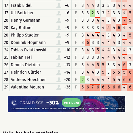
17
Frank Eidel
+6
F
3
4
4
3
3
3
3
4
4
4
17
Ulf Böttcher
+6
F
3
3
2
3
3
4
3
3
4
5
20
Henry Germann
+9
F
3
3
3
4
4
3
4
3
7
5
20
Kay Büttner
+9
F
3
3
3
3
4
5
4
6
4
4
20
Philipp Stadler
+9
F
3
4
4
4
4
3
4
3
4
5
20
Dominik Hopmann
+9
F
3
6
3
3
4
4
4
3
4
4
24
Tobias Dziatkowski
+10
F
3
4
3
5
4
4
3
4
4
3
25
Fabian Frei
+12
F
3
3
3
3
4
4
4
4
4
4
26
Dennis Dietrich
+13
F
3
4
4
5
5
3
3
4
6
3
27
Heinrich Gürtler
+14
F
3
4
4
3
5
3
5
5
5
6
28
Andreas Hoechner
+20
F
2
3
4
4
4
4
5
4
6
6
29
Valentina Meuren
+36
F
5
6
7
6
6
6
6
6
4
6