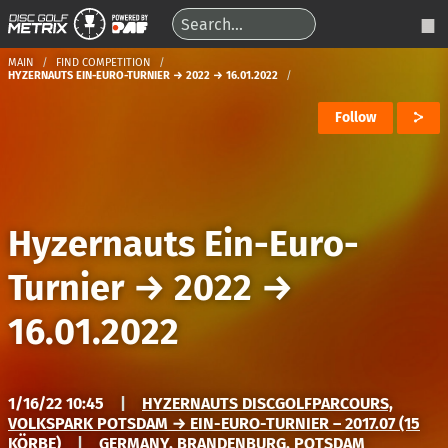
MAIN
FIND COMPETITION
HYZERNAUTS EIN-EURO-TURNIER → 2022 → 16.01.2022
Follow
Hyzernauts Ein-Euro-
Turnier
→
2022
→
16.01.2022
1/16/22 10:45
|
HYZERNAUTS DISCGOLFPARCOURS,
VOLKSPARK POTSDAM → EIN-EURO-TURNIER – 2017.07 (15
KÖRBE)
|
GERMANY, BRANDENBURG, POTSDAM