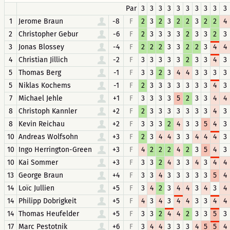
Par
3
3
3
3
3
3
3
3
3
3
1
Jerome Braun
-8
F
2
3
2
3
2
2
3
2
2
4
2
Christopher Gebur
-6
F
2
3
3
3
3
2
3
3
2
3
3
Jonas Blossey
-4
F
2
2
2
3
3
2
2
3
4
4
4
Christian Jillich
-2
F
3
3
3
3
3
2
3
3
4
3
5
Thomas Berg
-1
F
3
3
2
3
4
4
3
3
3
3
5
Niklas Kochems
-1
F
2
3
3
3
3
3
3
3
4
3
7
Michael Jehle
+1
F
3
3
3
3
5
2
3
3
4
4
8
Christoph Kannler
+2
F
2
3
3
3
3
3
3
3
4
3
8
Kevin Reichau
+2
F
3
3
3
2
4
3
3
5
4
3
10
Andreas Wolfsohn
+3
F
2
3
4
4
3
3
4
4
4
3
10
Ingo Herrington-Green
+3
F
4
2
2
2
4
2
3
5
4
3
10
Kai Sommer
+3
F
3
3
2
4
3
3
4
3
4
4
13
George Braun
+4
F
3
3
4
3
3
3
3
3
5
4
14
Loïc Jullien
+5
F
3
4
2
3
4
4
3
4
3
4
14
Philipp Dobrigkeit
+5
F
4
3
4
3
4
4
3
3
4
4
14
Thomas Heufelder
+5
F
3
3
2
4
4
2
3
3
5
3
17
Marc Pestotnik
+6
F
3
4
4
3
3
3
4
5
5
4