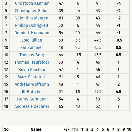
3
Christoph Kannler
47
6
41
-4
5
Christopher Gebur
39
-4
43
-2
5
Valentina Meuren
81
38
43
-2
7
Philipp Dobrigkeit
50
6
44
-1
7
Dominik Hopmann
54
10
44
-1
9
Loïc Jullien
50
5.5
44.5
-0.5
10
Kai Sommer
48
2.5
45.5
0.5
10
Thomas Berg
44
-1.5
45.5
0.5
12
Thomas Heufelder
50
4
46
1
12
Kevin Reichau
47
1
46
1
12
Marc Pestotnik
51
5
46
1
15
Andreas Wolfsohn
48
1
47
2
16
Ulf Böttcher
51
1.5
49.5
4.5
17
Henry Germann
54
4
50
5
18
Andreas Hoechner
65
13
52
7
No
Name
+/-
Thr
1
2
3
4
5
6
7
8
9
10