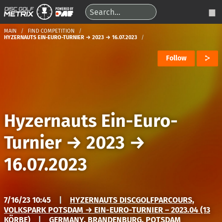
MAIN
FIND COMPETITION
HYZERNAUTS EIN-EURO-TURNIER → 2023 → 16.07.2023
Follow
Hyzernauts Ein-Euro-
Turnier
→
2023
→
16.07.2023
7/16/23 10:45
|
HYZERNAUTS DISCGOLFPARCOURS,
VOLKSPARK POTSDAM → EIN-EURO-TURNIER – 2023.04 (13
KÖRBE)
|
GERMANY, BRANDENBURG, POTSDAM