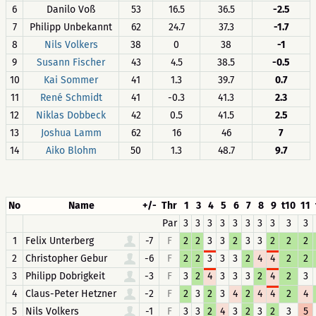
6
Danilo Voß
53
16.5
36.5
-2.5
7
Philipp Unbekannt
62
24.7
37.3
-1.7
8
Nils Volkers
38
0
38
-1
9
Susann Fischer
43
4.5
38.5
-0.5
10
Kai Sommer
41
1.3
39.7
0.7
11
René Schmidt
41
-0.3
41.3
2.3
12
Niklas Dobbeck
42
0.5
41.5
2.5
13
Joshua Lamm
62
16
46
7
14
Aiko Blohm
50
1.3
48.7
9.7
No
Name
+/-
Thr
1
3
4
5
6
7
8
9
t10
11
Par
3
3
3
3
3
3
3
3
3
3
1
Felix Unterberg
-7
F
2
2
3
3
2
3
3
2
2
2
2
Christopher Gebur
-6
F
2
2
3
3
3
2
4
4
2
2
3
Philipp Dobrigkeit
-3
F
3
2
4
3
3
3
2
4
2
3
4
Claus-Peter Hetzner
-2
F
2
3
2
3
4
2
4
4
2
4
5
Nils Volkers
-1
F
3
3
2
4
3
2
3
2
3
5