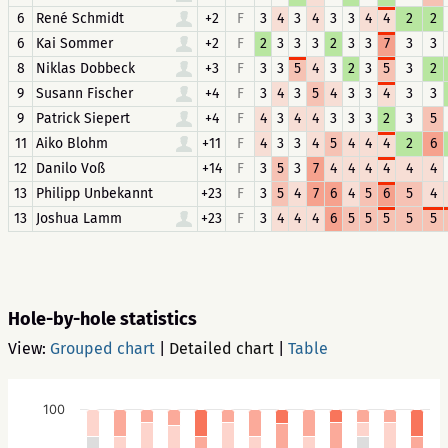
6
René Schmidt
+2
F
3
4
3
4
3
3
4
4
2
2
6
Kai Sommer
+2
F
2
3
3
3
2
3
3
7
3
3
8
Niklas Dobbeck
+3
F
3
3
5
4
3
2
3
5
3
2
9
Susann Fischer
+4
F
3
4
3
5
4
3
3
4
3
3
9
Patrick Siepert
+4
F
4
3
4
4
3
3
3
2
3
5
11
Aiko Blohm
+11
F
4
3
3
4
5
4
4
4
2
6
12
Danilo Voß
+14
F
3
5
3
7
4
4
4
4
4
4
13
Philipp Unbekannt
+23
F
3
5
4
7
6
4
5
6
5
4
13
Joshua Lamm
+23
F
3
4
4
4
6
5
5
5
5
5
Hole-by-hole statistics
View:
Grouped chart
|
Detailed chart
|
Table
100