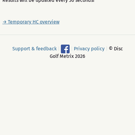
Results will be updated every 30 seconds!
→ Temporary HC overview
Support & feedback
|
|
Privacy policy
|
© Disc
Golf Metrix 2026