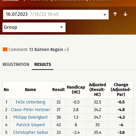
↑
↓
16.07.2023
7/16/23 10:45
Comment:
13 Bahnen #again :⁠-⁠)
REGISTRATION
RESULTS
Adjusted
Change
Handicap
No
Name
Result
(Result-
(Adjusted-
(HC)
HC)
Par)
1
Felix Unterberg
32
-0.5
32.5
-6.5
2
Claus-Peter Hetzner
37
2.8
34.2
-4.8
3
Philipp Dobrigkeit
36
1.3
34.7
-4.3
4
Patrick Siepert
43
8
35
-4
5
Christopher Gebur
33
-2.4
35.4
-3.6