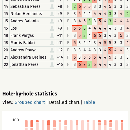
14
Sebastian Perez
+8
F
2
6
5
5
3
3
4
5
3
3
3
15
Nolan Hernandez
+9
F
3
5
4
4
4
4
4
3
3
4
2
15
Andres Balanta
+9
F
3
4
5
3
3
5
4
3
4
4
4
15
Los
+9
F
5
5
3
4
4
4
4
4
3
3
4
18
Frank Vargas
+11
F
3
5
3
4
6
5
3
4
3
5
3
18
Morris Fabbri
+11
F
5
3
4
4
3
4
5
5
3
3
4
20
Andrew Pouya
+12
F
3
3
4
4
3
3
4
9
4
4
3
21
Alexsandra Breines
+14
F
5
3
5
5
5
4
4
5
3
3
3
22
Jonathan Perez
+16
F
3
6
7
3
5
4
4
4
3
3
3
Hole-by-hole statistics
View:
Grouped chart
|
Detailed chart
|
Table
100