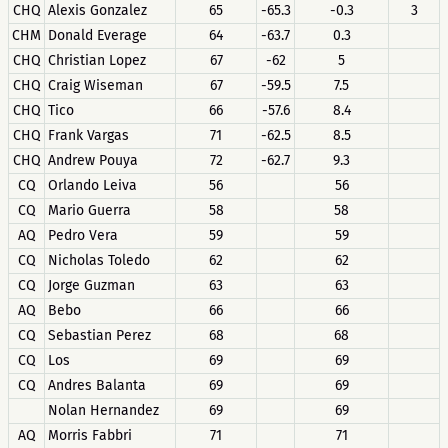
CHQ
Alexis Gonzalez
65
-65.3
-0.3
3
CHM
Donald Everage
64
-63.7
0.3
CHQ
Christian Lopez
67
-62
5
CHQ
Craig Wiseman
67
-59.5
7.5
CHQ
Tico
66
-57.6
8.4
CHQ
Frank Vargas
71
-62.5
8.5
CHQ
Andrew Pouya
72
-62.7
9.3
CQ
Orlando Leiva
56
56
CQ
Mario Guerra
58
58
AQ
Pedro Vera
59
59
CQ
Nicholas Toledo
62
62
CQ
Jorge Guzman
63
63
AQ
Bebo
66
66
CQ
Sebastian Perez
68
68
CQ
Los
69
69
CQ
Andres Balanta
69
69
Nolan Hernandez
69
69
AQ
Morris Fabbri
71
71